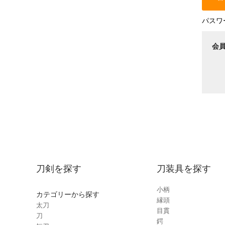
パスワ
会
刀剣を探す
刀装具を探す
小柄
カテゴリーから探す
縁頭
太刀
目貫
刀
鍔