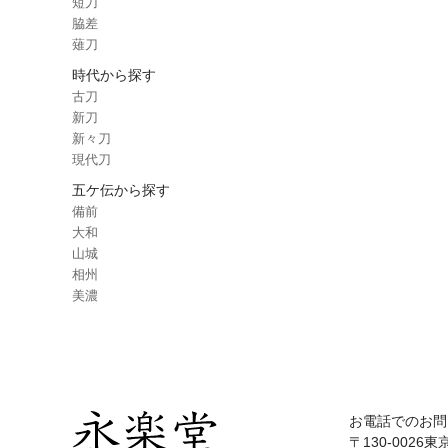
短刀
脇差
薙刀
時代から探す
古刀
新刀
新々刀
現代刀
五ケ伝から探す
備前
大和
山城
相州
美濃
お電話でのお問
〒130-0026東