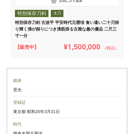
特別保存刀剣
太刀
特別保存刀剣 古波平 平安時代元暦頃 食い違い二十刃掛
り輝く沸が頻りにつき沸筋掛る古雅な趣の優品 二尺三
寸一分
¥1,500,000
【販売中】
（税込）
銘表
景光
登録証
東京都
昭和26年3月31日
時代
鎌倉末期元亨頃