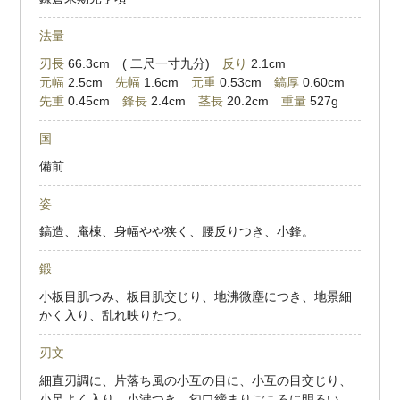
法量
刃長
66.3cm ( 二尺一寸九分)
反り
2.1cm
元幅
2.5cm
先幅
1.6cm
元重
0.53cm
鎬厚
0.60cm
先重
0.45cm
鋒長
2.4cm
茎長
20.2cm
重量
527g
国
備前
姿
鎬造、庵棟、身幅やや狭く、腰反りつき、小鋒。
鍛
小板目肌つみ、板目肌交じり、地沸微塵につき、地景細
かく入り、乱れ映りたつ。
刃文
細直刃調に、片落ち風の小互の目に、小互の目交じり、
小足よく入り、小沸つき、匂口締まりごころに明るい。