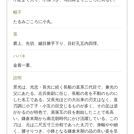
帽子
たるみごころに小丸。
茎
磨上、先切、鑢目勝手下り、目釘孔五内四埋。
ハバキ
金着一重。
説明
景光は、光忠・長光に続く長船の直系三代目で、兼光の
父にあたる。左兵衛尉に任じ、長船の名を不動のものに
した名工である。父長光ほどの大出来の刃文はなく、直
刃調に小丁子・小互の目交じるものが多く、その足は逆
がかるのが特色で、肩落互の目を創始したことで名高
い。鎌倉末期から南北朝時代にかけ活躍している。この
刀は、元は二尺五寸三分程であった太刀で、身幅やや細
く、腰そりつき、小鋒となる鎌倉末期の品の良い姿を呈