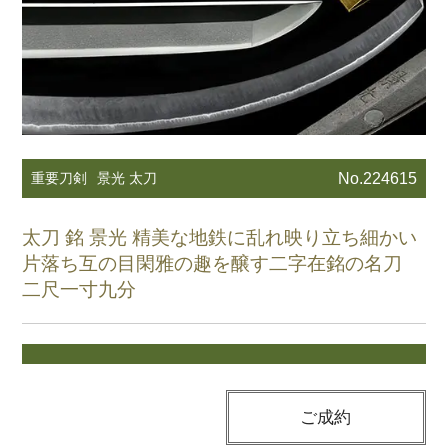
重要刀剣
景光 太刀
No.224615
太刀 銘 景光 精美な地鉄に乱れ映り立ち細かい
片落ち互の目閑雅の趣を醸す二字在銘の名刀
二尺一寸九分
ご成約