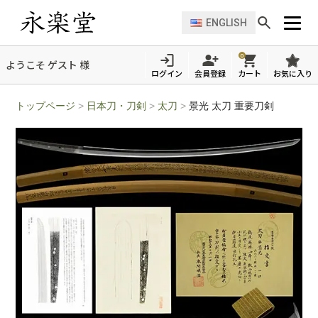
ENGLISH
0
ようこそ ゲスト 様
ログイン
会員登録
カート
お気に入り
トップページ
>
日本刀・刀剣
>
太刀
>
景光 太刀 重要刀剣