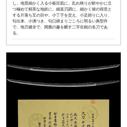
し、地景細かく入る小板目肌に、乱れ映りが鮮やかに立
つ極めて精美な地鉄に、細直刃調に、細かく彼の得意と
する片落ち互の目や、小丁子を交え、小足頻りに入り、
匂出来、小沸つき、匂口締まりごころに明るい典型作
で、地刃健全で、閑雅の趣を醸す二字在銘の名刀であ
る。