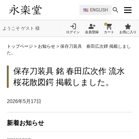
ENGLISH
0
ようこそ ゲスト 様
ログイン
会員登録
カート
お気に入り
トップページ
>
お知らせ
>
保存刀装具 春田広次鐔 掲載しまし
た。
保存刀装具 銘 春田広次作 流水
桜花散図鍔 掲載しました。
2026年5月17日
新着お知らせ