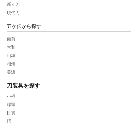
新々刀
現代刀
五ケ伝から探す
備前
大和
山城
相州
美濃
刀装具を探す
小柄
縁頭
目貫
鍔