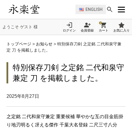
ENGLISH
0
ようこそ ゲスト 様
ログイン
会員登録
カート
お気に入り
トップページ
>
お知らせ
>
特別保存刀剣 之定銘 二代和泉守兼
定 刀 を掲載しました。
特別保存刀剣 之定銘 二代和泉守
兼定 刀 を掲載しました。
2025年8月27日
之定銘 二代和泉守兼定 重要候補 華やかな互の目金筋掛
り地刃明るく冴える傑作 千葉大名登録 二尺三寸八分