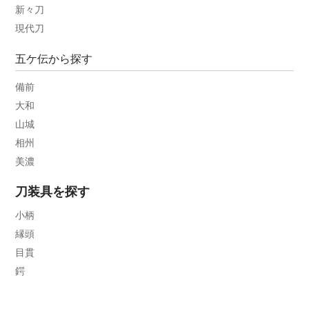
新々刀
現代刀
五ケ伝から探す
備前
大和
山城
相州
美濃
刀装具を探す
小柄
縁頭
目貫
鍔