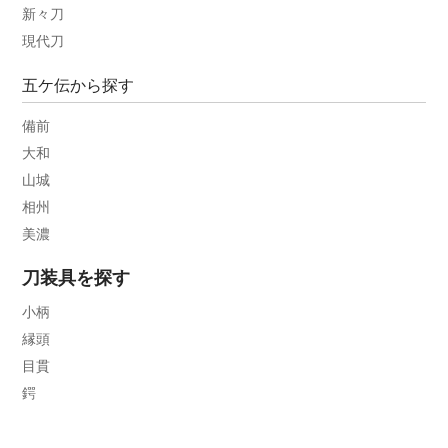
新々刀
現代刀
五ケ伝から探す
備前
大和
山城
相州
美濃
刀装具を探す
小柄
縁頭
目貫
鍔