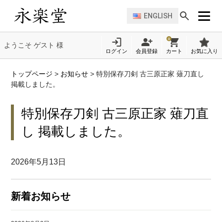
ENGLISH
0
ようこそ ゲスト 様
ログイン
会員登録
カート
お気に入り
トップページ
>
お知らせ
>
特別保存刀剣 古三原正家 薙刀直し
掲載しました。
特別保存刀剣 古三原正家 薙刀直
し 掲載しました。
2026年5月13日
新着お知らせ