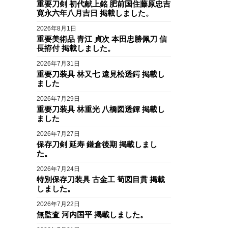
重要刀剣 初代献上銘 肥前国住藤原忠吉
寛永六年八月吉日 掲載しました。
2026年8月1日
重要美術品 青江 貞次 本田忠勝佩刀 信
長拵付 掲載しました。
2026年7月31日
重要刀装具 林又七 遠見松透鍔 掲載し
ました
2026年7月29日
重要刀装具 林重光 八橋図透鐔 掲載し
ました
2026年7月27日
保存刀剣 延寿 鎌倉後期 掲載しまし
た。
2026年7月24日
特別保存刀装具 古金工 筍図目貫 掲載
しました。
2026年7月22日
無監査 河内国平 掲載しました。