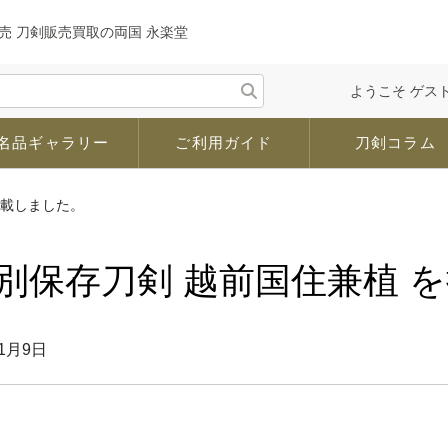
売 刀剣販売買取の両国 永楽堂
ようこそ ゲスト
名品ギャラリー
ご利用ガイド
刀剣コラム
掲載しました。
別保存刀剣 越前国住兼植 
11月9日