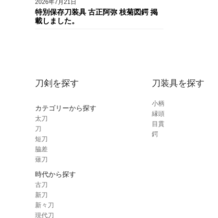
2026年7月21日
特別保存刀装具 古正阿弥 枝菊図鍔 掲
載しました。
刀剣を探す
刀装具を探す
小柄
カテゴリーから探す
縁頭
太刀
目貫
刀
鍔
短刀
脇差
薙刀
時代から探す
古刀
新刀
新々刀
現代刀