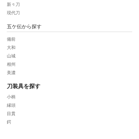
新々刀
現代刀
五ケ伝から探す
備前
大和
山城
相州
美濃
刀装具を探す
小柄
縁頭
目貫
鍔