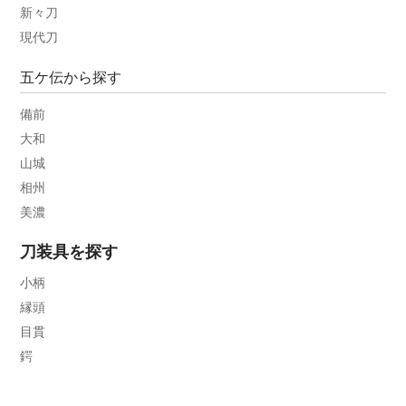
新々刀
現代刀
五ケ伝から探す
備前
大和
山城
相州
美濃
刀装具を探す
小柄
縁頭
目貫
鍔