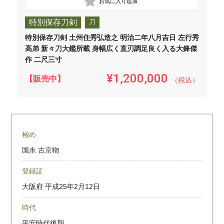
特別保存刀剣
刀
特別保存刀剣 土州住秀弘造之 明治二年八月吉日 左行秀
高弟 新々刀大鑑所載 身幅広く直刃調足良く入る大鋒傑
作 二尺三寸
¥1,200,000
【販売中】
（税込）
極め
国永 古京物
登録証
大阪府
平成25年2月12日
時代
平安時代後期