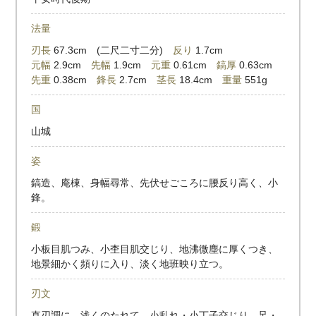
法量
刃長
67.3cm (二尺二寸二分)
反り
1.7cm
元幅
2.9cm
先幅
1.9cm
元重
0.61cm
鎬厚
0.63cm
先重
0.38cm
鋒長
2.7cm
茎長
18.4cm
重量
551g
国
山城
姿
鎬造、庵棟、身幅尋常、先伏せごころに腰反り高く、小
鋒。
鍛
小板目肌つみ、小杢目肌交じり、地沸微塵に厚くつき、
地景細かく頻りに入り、淡く地班映り立つ。
刃文
直刃調に、浅くのたれて、小乱れ・小丁子交じり、足・