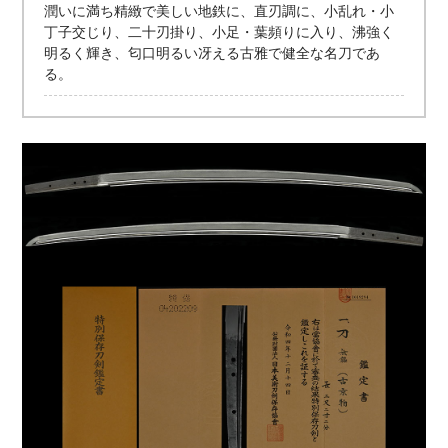
潤いに満ち精緻で美しい地鉄に、直刃調に、小乱れ・小
丁子交じり、二十刃掛り、小足・葉頻りに入り、沸強く
明るく輝き、匂口明るい冴える古雅で健全な名刀であ
る。