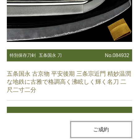
特別保存刀剣
五条国永 刀
No.084932
五条国永 古京物 平安後期 三条宗近門 精妙温潤
な地鉄に古雅で格調高く沸眩しく輝く名刀 二
尺二寸二分
ご成約