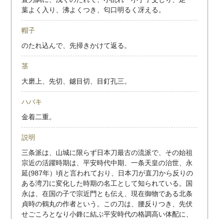
葉よく入り、沸よくつき、匂口明るく冴える。
帽子
のたれ込んで、先掃きかけて返る。
茎
大磨上、先切、鑢目切、目釘孔三。
ハバキ
金着二重。
説明
三条派は、山城に限らず日本刀最古の流派で、その始祖
宗近の活躍時期は、平安時代中期、一条天皇の治世、永
延(987年）頃と言われており、日本刀が直刀から反りの
ある湾刀に変化した時期の名工として知られている。国
永は、在国の子で宗近門とも伝え、現在御物である北条
貞時の鶴丸の作者という。この刀は、腰反りつき、先伏
せごころとなり小鋒に結ぶ平安時代の格調高い体配に、