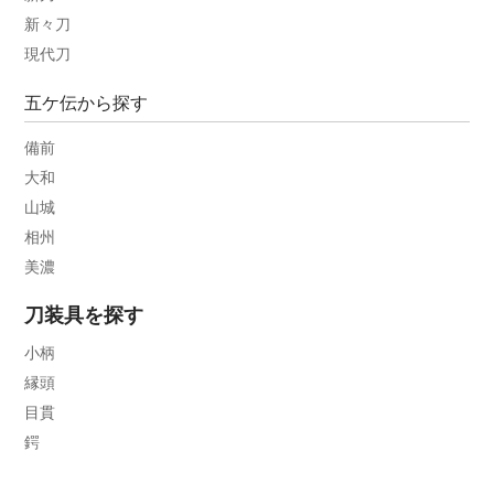
新々刀
現代刀
五ケ伝から探す
備前
大和
山城
相州
美濃
刀装具を探す
小柄
縁頭
目貫
鍔