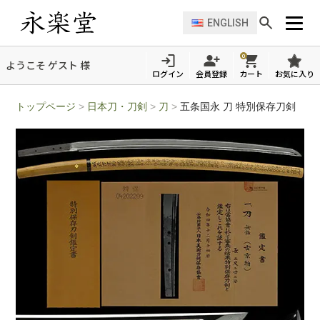
ENGLISH
0
ようこそ ゲスト 様
ログイン
会員登録
カート
お気に入り
トップページ
>
日本刀・刀剣
>
刀
>
五条国永 刀 特別保存刀剣