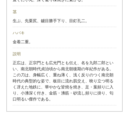
茎
生ぶ、先栗尻、鑢目勝手下り、目釘孔二。
ハバキ
金着二重。
説明
正広は、正宗門とも広光門とも伝え、名を九郎二郎とい
い、南北朝時代貞治頃から南北朝後期の年紀作がある。
この刀は、身幅広く、重ね薄く、浅く反りのつく南北朝
時代の典型的な姿で、板目に流れ肌交え、映り立つ明る
く冴えた地鉄に、華やかな皆焼を焼き、足・葉頻りに入
り、小沸深く付き、金筋・沸筋・砂流し頻りに掛り、匂
口明るい傑作である。