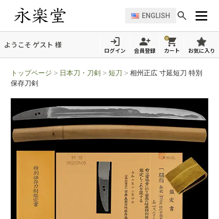
ENGLISH
0
ようこそ ゲスト 様
ログイン
会員登録
カート
お気に入り
トップページ
>
日本刀・刀剣
>
短刀
>
相州正広 寸延短刀 特別
保存刀剣