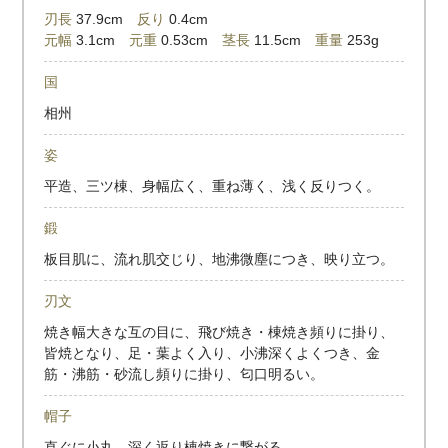
刃長
37.9cm
反り
0.4cm
元幅
3.1cm
元重
0.53cm
茎長
11.5cm
重量
253g
国
相州
姿
平造、三ツ棟、身幅広く、重ね薄く、浅く反りつく。
鍛
板目肌に、流れ肌交じり、地沸微塵につき、映り立つ。
刃文
焼き幅大きな互の目に、飛び焼き・棟焼き頻りに掛り、
皆焼となり、足・葉よく入り、小沸深くよくつき、金
筋・沸筋・砂流し頻りに掛り、匂口明るい。
帽子
直ぐに小丸、深く返り棟焼きに繋がる。