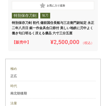
特別保存刀剣
短刀
特別保存刀剣 初代 備前国住長船与三左衛門尉祐定 永正
二年八月日 銀一作金具合口拵付 美しい地鉄に刃中よく
働き匂口明るく冴える優品 六寸三分五厘
¥2,500,000
【販売中】
（税込）
極め
正広
時代
南北朝後期
法量