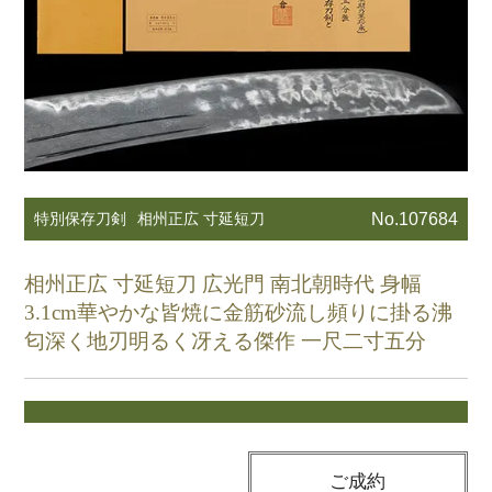
特別保存刀剣
相州正広 寸延短刀
No.107684
相州正広 寸延短刀 広光門 南北朝時代 身幅
3.1cm華やかな皆焼に金筋砂流し頻りに掛る沸
匂深く地刃明るく冴える傑作 一尺二寸五分
ご成約