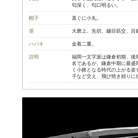
匂深く、匂口明るい。
帽子
直ぐに小丸。
茎
大磨上、先切、鑢目筋交、目
ハバキ
金着二重。
説明
福岡一文字派は鎌倉初期、後
名であるが、鎌倉中期に最盛
く小鋒となる時代の上がる姿
子など交え、飛び焼き頻りに