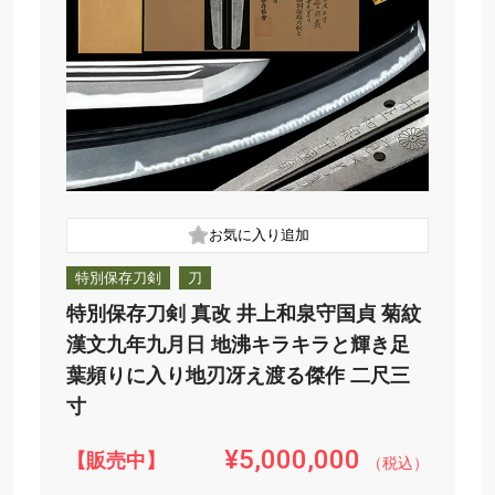
特別保存刀剣
刀
特別保存刀剣 真改 井上和泉守国貞 菊紋
漢文九年九月日 地沸キラキラと輝き足
葉頻りに入り地刃冴え渡る傑作 二尺三
寸
¥5,000,000
【販売中】
（税込）