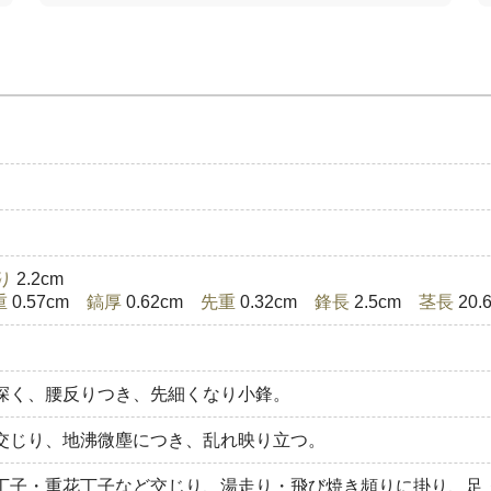
り
2.2cm
重
0.57cm
鎬厚
0.62cm
先重
0.32cm
鋒長
2.5cm
茎長
20
深く、腰反りつき、先細くなり小鋒。
交じり、地沸微塵につき、乱れ映り立つ。
丁子・重花丁子など交じり、湯走り・飛び焼き頻りに掛り、足