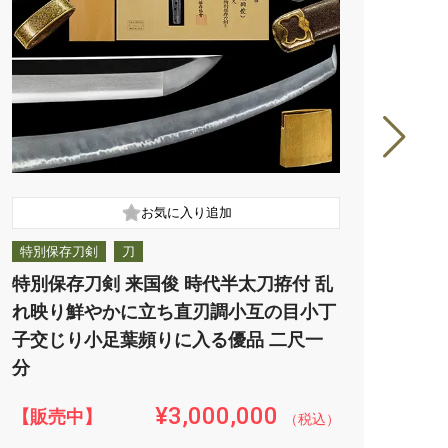
特別保存刀剣
刀
特別
特別保存刀剣 来国俊 時代半太刀拵付 乱
特別
れ映り鮮やかに立ち直刃調小互の目小丁
１k
子交じり小足葉頻りに入る優品 二尺一
渡る
分
¥3,000,000
【販売中】
【販
（税込）