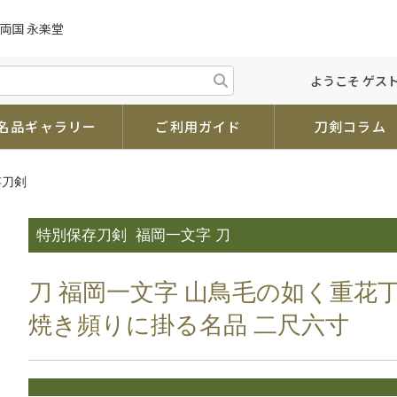
両国 永楽堂
ようこそ ゲスト
名品ギャラリー
ご利用ガイド
刀剣コラム
存刀剣
特別保存刀剣
福岡一文字 刀
刀 福岡一文字 山鳥毛の如く重花
焼き頻りに掛る名品 二尺六寸