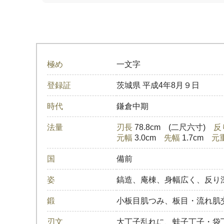
極め
一文字
登録証
茨城県
平成4年8月９日
時代
鎌倉中期
法量
刃長
78.8cm (二尺六寸)
反
元幅
3.0cm
先幅
1.7cm
元
国
備前
姿
鎬造、庵棟、身幅広く、反り
鍛
小板目肌つみ、板目・流れ肌
刃文
大丁子乱れに、蛙子丁子・袋