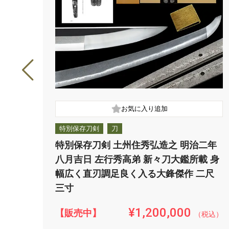
特別保存刀剣
刀
特別保存刀剣 土州住秀弘造之 明治二年
八月吉日 左行秀高弟 新々刀大鑑所載 身
幅広く直刃調足良く入る大鋒傑作 二尺
三寸
¥1,200,000
【販売中】
（税込）