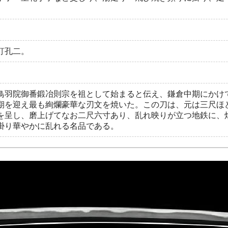
釘孔二。
鳥羽院御番鍛冶則宗を祖として始まると伝え、鎌倉中期にかけ
期を迎え最も絢爛豪華な刃文を焼いた。この刀は、元は三尺ほ
を呈し、磨上げてなお二尺六寸あり、乱れ映りが立つ地鉄に、
掛り華やかに乱れる名品である。