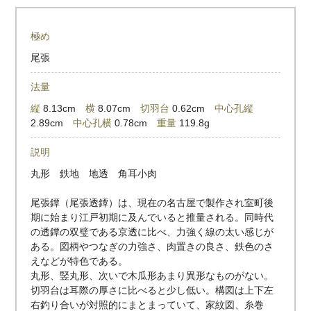
極め
尾張
法量
縦
8.13cm
横
8.07cm
切羽台
0.62cm
中心孔縦
2.89cm
中心孔横
0.78cm
重量
119.8g
説明
丸形 鉄地 地透 角耳小肉
尾張鐔（尾張透鐔）は、現在の名古屋で製作され室町後
期に始まり江戸初期に及んでいると推量される。同時代
の透鐔の双璧である京透に比べ、力強く線の太い感じが
ある。図柄やつなぎの力強さ、肉置きの良さ、鉄色のさ
えなどが特色である。
丸形、竪丸形、次いで木瓜形あまり異形なものがない。
切羽台は耳際の厚さに比べると少し低い。構図は上下左
右釣り合いが対照的にまとまっていて、家紋図、糸巻