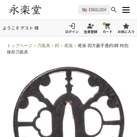
ENGLISH
0
ようこそ ゲスト 様
ログイン
会員登録
カート
お気に入り
トップページ
>
刀装具
>
鍔
>
尾張
>
尾張 四方蕨手透鍔/鐔 特別
保存刀装具