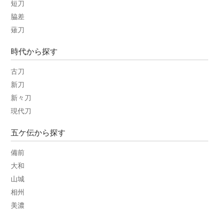
短刀
脇差
薙刀
時代から探す
古刀
新刀
新々刀
現代刀
五ケ伝から探す
備前
大和
山城
相州
美濃