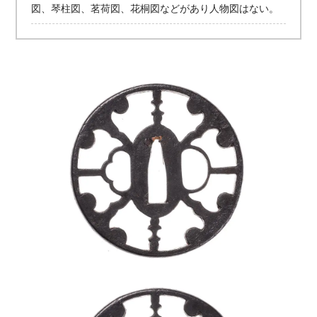
図、琴柱図、茗荷図、花桐図などがあり人物図はない。