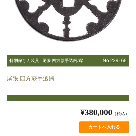
特別保存刀装具
尾張 四方蕨手透鍔/鐔
No.229168
尾張 四方蕨手透鍔
¥380,000
（税込）