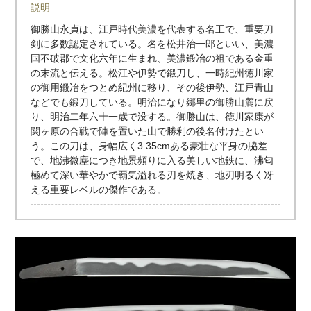
説明
御勝山永貞は、江戸時代美濃を代表する名工で、重要刀
剣に多数認定されている。名を松井治一郎といい、美濃
国不破郡で文化六年に生まれ、美濃鍛冶の祖である金重
の末流と伝える。松江や伊勢で鍛刀し、一時紀州徳川家
の御用鍛冶をつとめ紀州に移り、その後伊勢、江戸青山
などでも鍛刀している。明治になり郷里の御勝山麓に戻
り、明治二年六十一歳で没する。御勝山は、徳川家康が
関ヶ原の合戦で陣を置いた山で勝利の後名付けたとい
う。この刀は、身幅広く3.35cmある豪壮な平身の脇差
で、地沸微塵につき地景頻りに入る美しい地鉄に、沸匂
極めて深い華やかで覇気溢れる刃を焼き、地刃明るく冴
える重要レベルの傑作である。