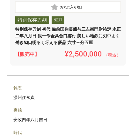
特別保存刀剣
短刀
特別保存刀剣 初代 備前国住長船与三左衛門尉祐定 永正
二年八月日 銀一作金具合口拵付 美しい地鉄に刃中よく
働き匂口明るく冴える優品 六寸三分五厘
¥2,500,000
【販売中】
（税込）
銘表
濃州住永貞
裏銘
安政四年八月吉日
時代