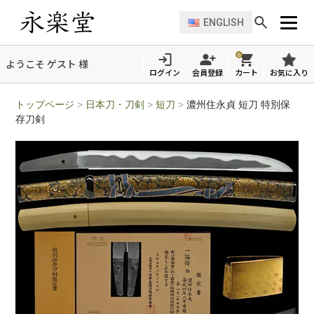
ENGLISH
0
ようこそ ゲスト 様
ログイン
会員登録
カート
お気に入り
トップページ
>
日本刀・刀剣
>
短刀
>
濃州住永貞 短刀 特別保
存刀剣