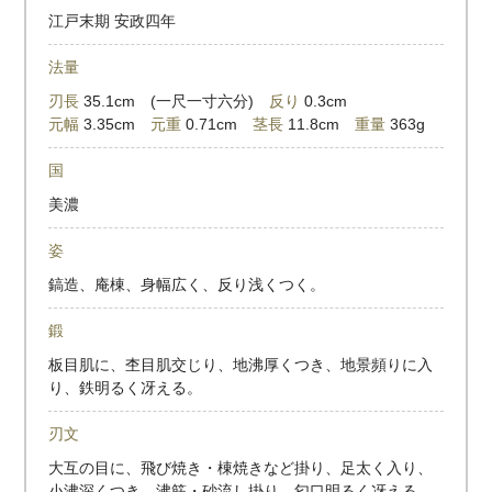
江戸末期 安政四年
法量
刃長
35.1cm (一尺一寸六分)
反り
0.3cm
元幅
3.35cm
元重
0.71cm
茎長
11.8cm
重量
363g
国
美濃
姿
鎬造、庵棟、身幅広く、反り浅くつく。
鍛
板目肌に、杢目肌交じり、地沸厚くつき、地景頻りに入
り、鉄明るく冴える。
刃文
大互の目に、飛び焼き・棟焼きなど掛り、足太く入り、
小沸深くつき、沸筋・砂流し掛り、匂口明るく冴える。