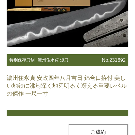
特別保存刀剣
濃州住永貞 短刀
No.231692
濃州住永貞 安政四年八月吉日 錦合口拵付 美し
い地鉄に沸匂深く地刃明るく冴える重要レベル
の傑作 一尺一寸
ご成約