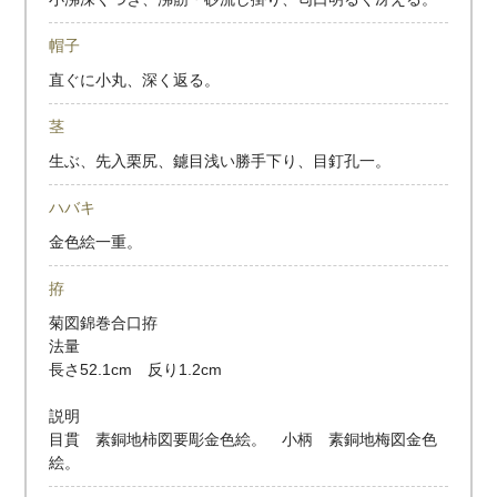
帽子
直ぐに小丸、深く返る。
茎
生ぶ、先入栗尻、鑢目浅い勝手下り、目釘孔一。
ハバキ
金色絵一重。
拵
菊図錦巻合口拵
法量
長さ52.1cm 反り1.2cm
説明
目貫 素銅地柿図要彫金色絵。 小柄 素銅地梅図金色
絵。