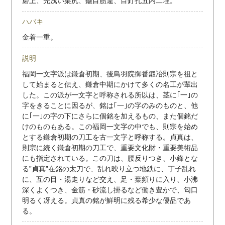
磨上、先浅い栗尻、鑢目筋違、目釘孔五内二埋。
ハバキ
金着一重。
説明
福岡一文字派は鎌倉初期、後鳥羽院御番鍛冶則宗を祖と
して始まると伝え、鎌倉中期にかけて多くの名工が輩出
した。この派が一文字と呼称される所以は、茎に｢一｣の
字をきることに因るが、銘は｢一｣の字のみのものと、他
に｢一｣の字の下にさらに個銘を加えるもの、また個銘だ
けのものもある。この福岡一文字の中でも、則宗を始め
とする鎌倉初期の刀工を古一文字と呼称する。貞真は、
則宗に続く鎌倉初期の刀工で、重要文化財・重要美術品
にも指定されている。この刀は、腰反りつき、小鋒とな
る”貞真”在銘の太刀で、乱れ映り立つ地鉄に、丁子乱れ
に、互の目・湯走りなど交え、足・葉頻りに入り、小沸
深くよくつき、金筋・砂流し掛るなど働き豊かで、匂口
明るく冴える。貞真の銘が鮮明に残る希少な優品であ
る。