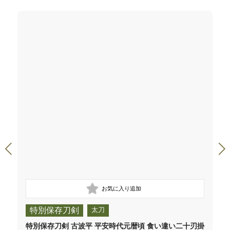
特別保存刀剣
太刀
特別保存刀剣 古波平 平安時代元暦頃 食い違い二十刃掛