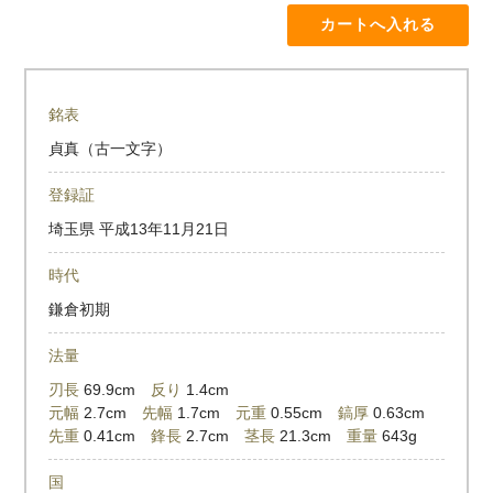
銘表
貞真（古一文字）
登録証
埼玉県
平成13年11月21日
時代
鎌倉初期
法量
刃長
69.9cm
反り
1.4cm
元幅
2.7cm
先幅
1.7cm
元重
0.55cm
鎬厚
0.63cm
先重
0.41cm
鋒長
2.7cm
茎長
21.3cm
重量
643g
国