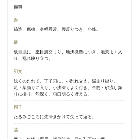
備前
姿
鎬造、庵棟、身幅尋常、腰反りつき、小鋒。
鍛
板目肌に、杢目肌交じり、地沸微塵につき、地景よく入
り、乱れ映り立つ。
刃文
浅くのたれて、丁子刃に、小乱れ交え、湯走り掛り、
足・葉頻りに入り、小沸深くよく付き、金筋・砂流し頻
りに掛り、匂深く、匂口明るく冴える。
帽子
たるみごころに先掃きかけて尖って返る。
茎