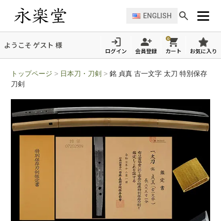
ENGLISH
0
ようこそ ゲスト 様
ログイン
会員登録
カート
お気に入り
トップページ
>
日本刀・刀剣
>
銘 貞真 古一文字 太刀 特別保存
刀剣