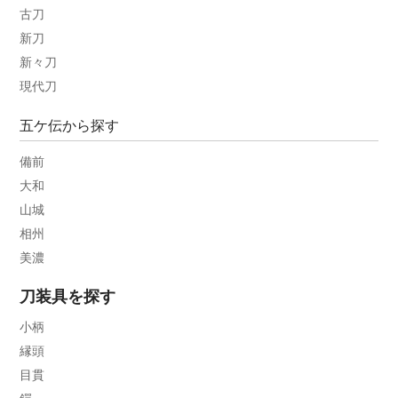
古刀
新刀
新々刀
現代刀
五ケ伝から探す
備前
大和
山城
相州
美濃
刀装具を探す
小柄
縁頭
目貫