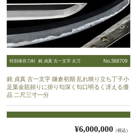
特別保存刀剣
銘 貞真 古一文字 太刀
No.368709
銘 貞真 古一文字 鎌倉初期 乱れ映り立ち丁子小
足葉金筋頻りに掛り匂深く匂口明るく冴える優
品 二尺三寸一分
¥6,000,000
（税込）