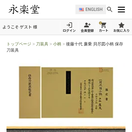
ENGLISH
0
ようこそ ゲスト 様
ログイン
会員登録
カート
お気に入り
トップページ
>
刀装具
>
小柄
>
後藤十代 廉乗 貝尽図小柄 保存
刀装具