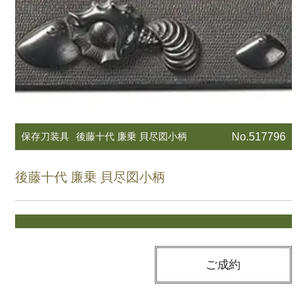
保存刀装具
後藤十代 廉乗 貝尽図小柄
No.517796
後藤十代 廉乗 貝尽図小柄
ご成約