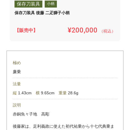
保存刀装具
小柄
保存刀装具 後藤 二疋獅子小柄
¥200,000
【販売中】
（税込）
極め
廉乗
法量
縦
1.43cm
横
9.65cm
重量
28.6g
説明
赤銅魚々子地 高彫
後藤家は、足利義政に使えた初代祐乗から十七代典乗ま