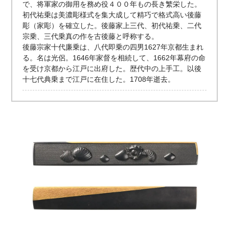
で、将軍家の御用を務め役４００年もの長き繁栄した。
初代祐乗は美濃彫様式を集大成して精巧で格式高い後藤
彫（家彫）を確立した。後藤家上三代、初代祐乗、二代
宗乗、三代乗真の作を古後藤と呼称する。
後藤宗家十代廉乗は、八代即乗の四男1627年京都生まれ
る。名は光侶。1646年家督を相続して、1662年幕府の命
を受け京都から江戸に出府した。歴代中の上手工。以後
十七代典乗まで江戸に在住した。1708年逝去。