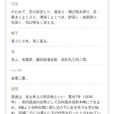
刃文
のたれて、互の目交じり、湯走り・飛び焼き掛り、足・
葉太くよく入り、沸深くよくつき、砂流し・金筋掛り、
匂深く、匂口明るく冴える。
帽子
直ぐに小丸、深く返る。
茎
生ぶ、先栗尻、鑢目筋違化粧、目釘孔三内二埋。
ハバキ
金着二重。
説明
真改は、名を井上八郎兵衛といい、寛永7年（1630
年）、初代国貞の次男として日向国木花村木崎にて生ま
れ、9歳より当時京都に居た父の下に赴き作刀を学び始
め、20歳ごろには盛んに父の代作を行ったと云われてい