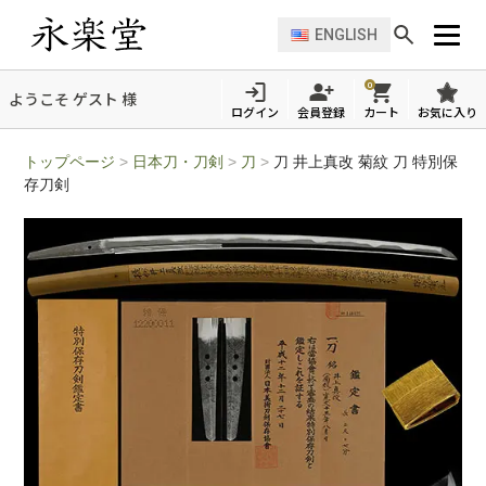
ENGLISH
0
ようこそ ゲスト 様
ログイン
会員登録
カート
お気に入り
トップページ
>
日本刀・刀剣
>
刀
>
刀 井上真改 菊紋 刀 特別保
存刀剣