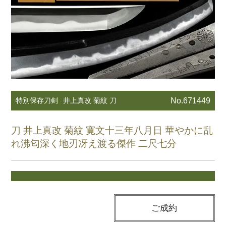
特別保存刀剣
井上真改 菊紋 刀
No.671449
刀 井上真改 菊紋 寛文十三年八月日 華やかに乱
れ沸匂深く地刃冴え渡る傑作 二尺七分
ご成約