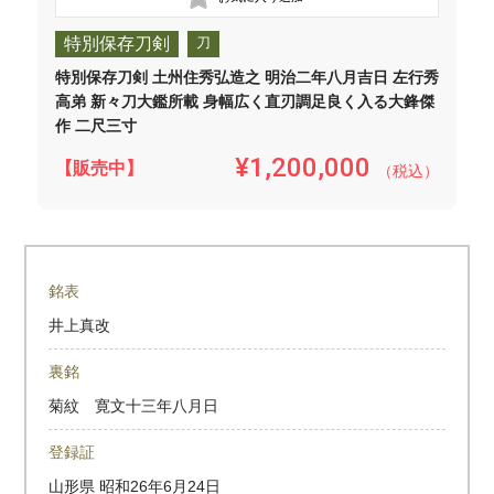
特別保存刀剣
刀
特別保存刀剣 土州住秀弘造之 明治二年八月吉日 左行秀
高弟 新々刀大鑑所載 身幅広く直刃調足良く入る大鋒傑
作 二尺三寸
¥1,200,000
【販売中】
（税込）
銘表
井上真改
裏銘
菊紋 寛文十三年八月日
登録証
山形県
昭和26年6月24日