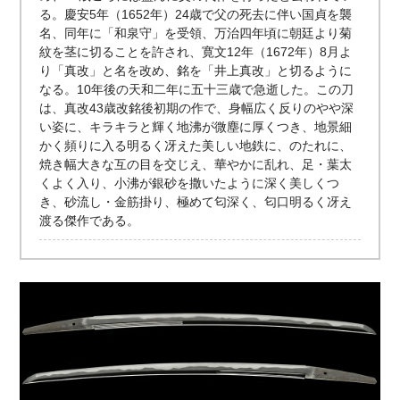
る。慶安5年（1652年）24歳で父の死去に伴い国貞を襲
名、同年に「和泉守」を受領、万治四年頃に朝廷より菊
紋を茎に切ることを許され、寛文12年（1672年）8月よ
り「真改」と名を改め、銘を「井上真改」と切るように
なる。10年後の天和二年に五十三歳で急逝した。この刀
は、真改43歳改銘後初期の作で、身幅広く反りのやや深
い姿に、キラキラと輝く地沸が微塵に厚くつき、地景細
かく頻りに入る明るく冴えた美しい地鉄に、のたれに、
焼き幅大きな互の目を交じえ、華やかに乱れ、足・葉太
くよく入り、小沸が銀砂を撒いたように深く美しくつ
き、砂流し・金筋掛り、極めて匂深く、匂口明るく冴え
渡る傑作である。