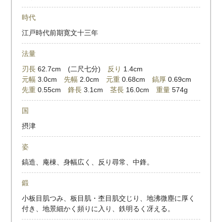
時代
江戸時代前期寛文十三年
法量
刃長
62.7cm (二尺七分)
反り
1.4cm
元幅
3.0cm
先幅
2.0cm
元重
0.68cm
鎬厚
0.69cm
先重
0.55cm
鋒長
3.1cm
茎長
16.0cm
重量
574g
国
摂津
姿
鎬造、庵棟、身幅広く、反り尋常、中鋒。
鍛
小板目肌つみ、板目肌・杢目肌交じり、地沸微塵に厚く
付き、地景細かく頻りに入り、鉄明るく冴える。