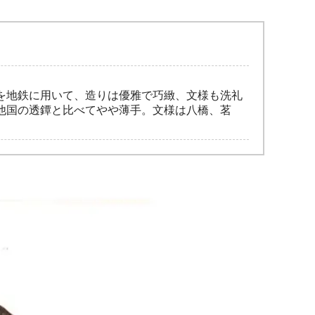
を地鉄に用いて、造りは優雅で巧緻、文様も洗礼
他国の透鐔と比べてやや薄手。文様は八橋、茗