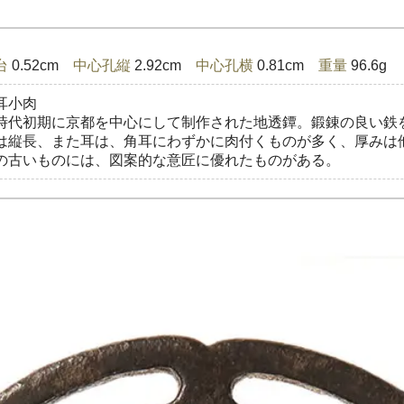
台
0.52cm
中心孔縦
2.92cm
中心孔横
0.81cm
重量
96.6g
角耳小肉
時代初期に京都を中心にして制作された地透鐔。鍛錬の良い鉄
は縦長、また耳は、角耳にわずかに肉付くものが多く、厚みは
の古いものには、図案的な意匠に優れたものがある。