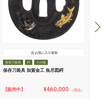
保存刀装具
鍔
その他
保存
保存刀装具 加賀金工 魚尽図鍔
保存
¥460,000
【販売中】
【販
（税込）