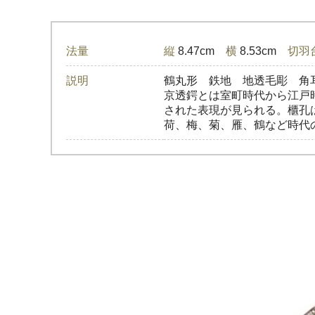
法量
縦
8.47cm
横
8.53cm
切羽
説明
鶴丸形 鉄地 地透毛彫 
京透鍔とは室町時代から江戸
された表現が見られる。櫃孔
荷、梅、菊、雁、鶴など時代