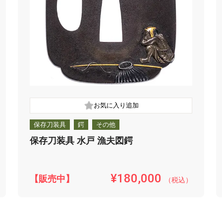
保存刀装具
鍔
その他
保存刀装具 水戸 漁夫図鍔
¥180,000
【販売中】
（税込）