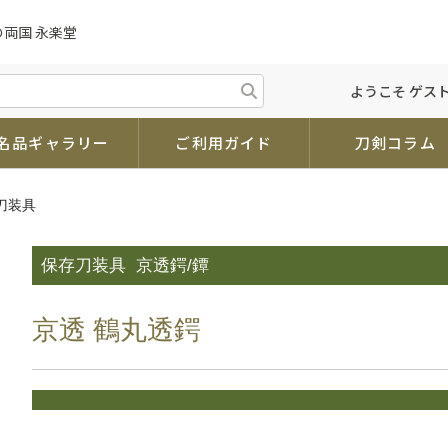
の両国 永楽堂
ようこそ ゲスト
名品ギャラリー
ご利用ガイド
刀剣コラム
刀装具
保存刀装具
京透鍔/鐔
京透 鶴丸透鍔