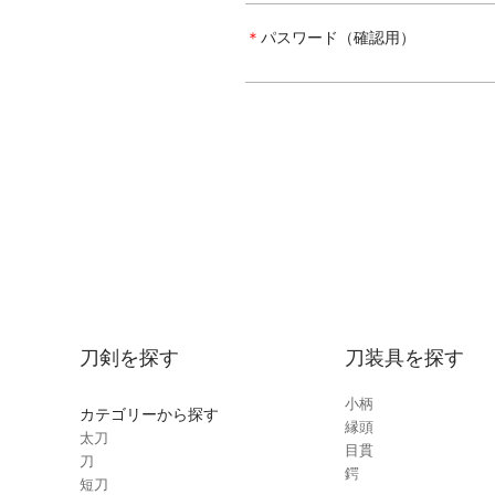
＊
パスワード（確認用）
刀剣を探す
刀装具を探す
小柄
カテゴリーから探す
縁頭
太刀
目貫
刀
鍔
短刀