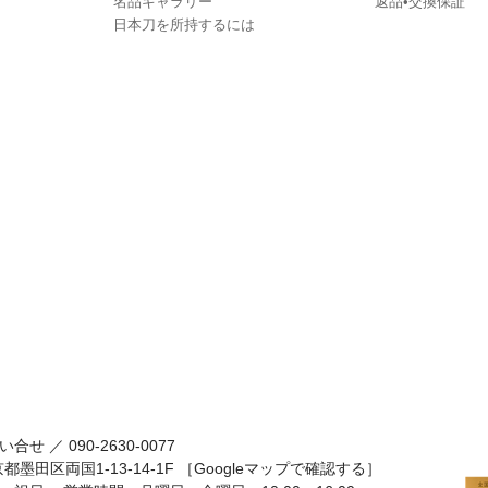
名品ギャラリー
返品•交換保証
日本刀を所持するには
い合せ ／
090-2630-0077
京都墨田区両国1-13-14-1F
［Googleマップで確認する］