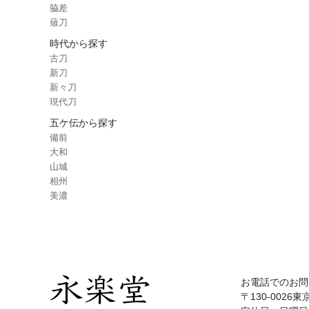
脇差
薙刀
時代から探す
古刀
新刀
新々刀
現代刀
五ケ伝から探す
備前
大和
山城
相州
美濃
お電話でのお問
〒130-0026東