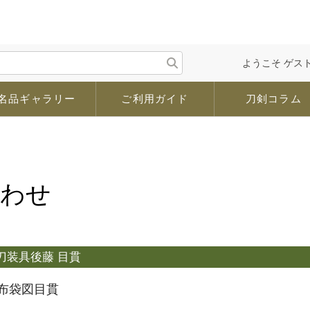
ようこそ ゲスト
名品ギャラリー
ご利用ガイド
刀剣コラム
合わせ
刀装具
後藤 目貫
 布袋図目貫