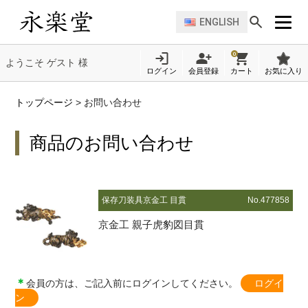
ENGLISH
0
ようこそ ゲスト 様
ログイン
会員登録
カート
お気に入り
トップページ
>
お問い合わせ
商品のお問い合わせ
保存刀装具
京金工 目貫
No.477858
京金工 親子虎豹図目貫
＊
会員の方は、ご記入前にログインしてください。
ログイ
ン