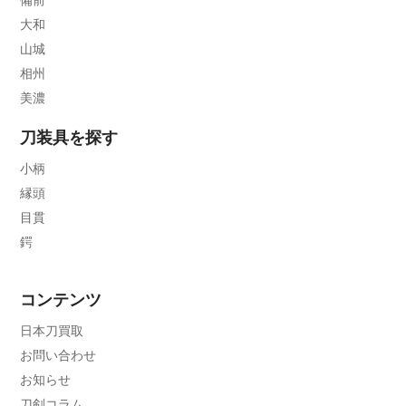
大和
山城
相州
美濃
刀装具を探す
小柄
縁頭
目貫
鍔
コンテンツ
日本刀買取
お問い合わせ
お知らせ
刀剣コラム