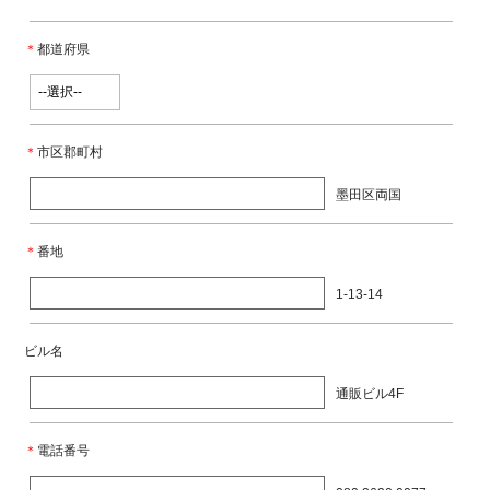
＊
都道府県
＊
市区郡町村
墨田区両国
＊
番地
1-13-14
ビル名
通販ビル4F
＊
電話番号