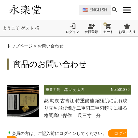
ENGLISH
0
ようこそ ゲスト 様
ログイン
会員登録
カート
お気に入り
トップページ
>
お問い合わせ
商品のお問い合わせ
重要刀剣
銘 助次 太刀
No.501879
銘 助次 古青江 特重候補 縮緬肌に乱れ映
り立ち飛び焼き二重刃三重刃頻りに掛る
格調高い傑作 二尺三寸二分
＊
会員の方は、ご記入前にログインしてください。
ログイ