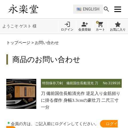
ENGLISH
0
ようこそ ゲスト 様
ログイン
会員登録
カート
お気に入り
トップページ
>
お問い合わせ
商品のお問い合わせ
特別保存刀剣
備前国住長船清光 刀
No.319916
刀 備前国住長船清光作 逆足入り金筋頻り
に掛る傑作 身幅3.3cmの豪壮刀 二尺三寸
一分
＊
会員の方は、ご記入前にログインしてください。
ログイ