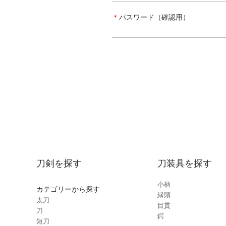
＊
パスワード（確認用）
刀剣を探す
刀装具を探す
小柄
カテゴリーから探す
縁頭
太刀
目貫
刀
鍔
短刀