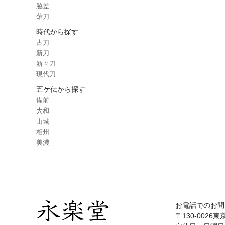
脇差
薙刀
時代から探す
古刀
新刀
新々刀
現代刀
五ケ伝から探す
備前
大和
山城
相州
美濃
お電話でのお問
〒130-0026東