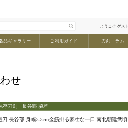
ようこそ ゲスト
名品ギャラリー
ご利用ガイド
刀剣コラム
合わせ
保存刀剣
長谷部 脇差
短刀 長谷部 身幅3.3cm金筋掛る豪壮な一口 南北朝建武