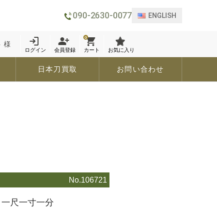
090-2630-0077
ENGLISH
0
 様
ログイン
会員登録
カート
お気に入り
日本刀買取
お問い合わせ
No.106721
頃 一尺一寸一分