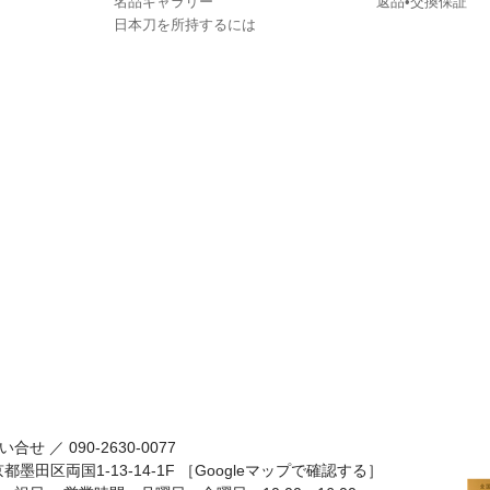
名品ギャラリー
返品•交換保証
日本刀を所持するには
い合せ ／
090-2630-0077
京都墨田区両国1-13-14-1F
［Googleマップで確認する］