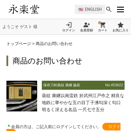
ENGLISH
0
ようこそ ゲスト 様
ログイン
会員登録
カート
お気に入り
トップページ
>
商品のお問い合わせ
商品のお問い合わせ
保存刀剣
葵紋 康継 脇差
No.453622
葵紋 康継以南蛮鉄 於武州江戸作之 精良な
地鉄に華やかな互の目丁子沸匂深く匂口
明るく冴える名品 一尺七寸五分
＊
会員の方は、ご記入前にログインしてください。
ログイ