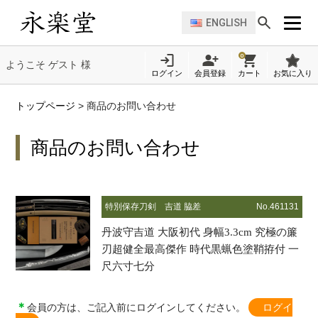
ENGLISH
0
ようこそ ゲスト 様
ログイン
会員登録
カート
お気に入り
トップページ
>
商品のお問い合わせ
商品のお問い合わせ
特別保存刀剣
吉道 脇差
No.461131
丹波守吉道 大阪初代 身幅3.3cm 究極の簾
刃超健全最高傑作 時代黒蝋色塗鞘拵付 一
尺六寸七分
＊
会員の方は、ご記入前にログインしてください。
ログイ