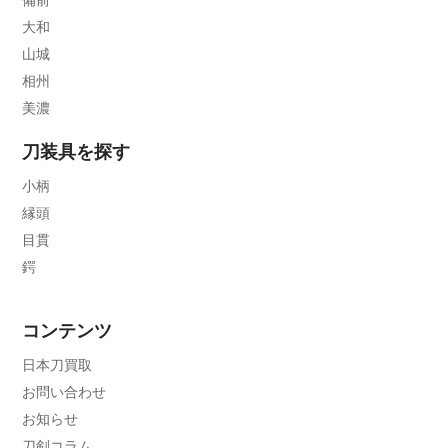
大和
山城
相州
美濃
刀装具を探す
小柄
縁頭
目貫
鍔
コンテンツ
日本刀買取
お問い合わせ
お知らせ
刀剣コラム