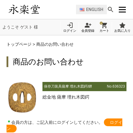
ENGLISH
0
ようこそ ゲスト 様
ログイン
会員登録
カート
お気に入り
トップページ
>
商品のお問い合わせ
商品のお問い合わせ
保存刀装具
薩摩 埋れ木図鍔/鐔
No.636323
総金地 薩摩 埋れ木図鍔
＊
会員の方は、ご記入前にログインしてください。
ログイ
ン