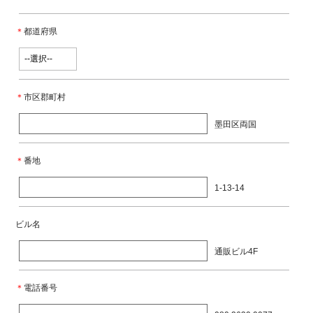
＊
都道府県
＊
市区郡町村
墨田区両国
＊
番地
1-13-14
ビル名
通販ビル4F
＊
電話番号