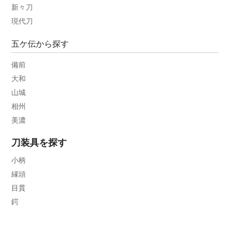
新々刀
現代刀
五ケ伝から探す
備前
大和
山城
相州
美濃
刀装具を探す
小柄
縁頭
目貫
鍔