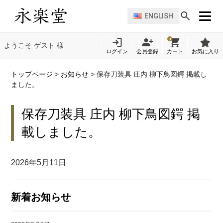
ENGLISH
0
ようこそ ゲスト 様
ログイン
会員登録
カート
お気に入り
トップページ
>
お知らせ
>
保存刀装具 庄内 柳下鳥図鍔 掲載し
ました。
保存刀装具 庄内 柳下鳥図鍔 掲
載しました。
2026年5月11日
新着お知らせ