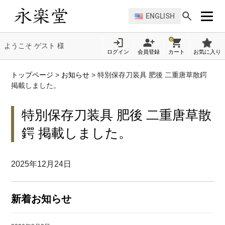
ENGLISH
0
ようこそ ゲスト 様
ログイン
会員登録
カート
お気に入り
トップページ
>
お知らせ
>
特別保存刀装具 肥後 二重唐草散鍔
掲載しました。
特別保存刀装具 肥後 二重唐草散
鍔 掲載しました。
2025年12月24日
新着お知らせ