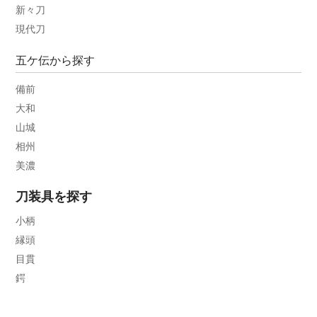
新々刀
現代刀
五ケ伝から探す
備前
大和
山城
相州
美濃
刀装具を探す
小柄
縁頭
目貫
鍔