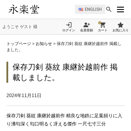
ENGLISH
0
ようこそ ゲスト 様
ログイン
会員登録
カート
お気に入り
トップページ
>
お知らせ
>
保存刀剣 葵紋 康継於越前作 掲載し
ました。
保存刀剣 葵紋 康継於越前作 掲
載しました。
2024年11月11日
保存刀剣 葵紋 康継於越前作 精良な地鉄に足葉頻りに入
り沸匂深く匂口明るく冴える傑作 一尺七寸三分