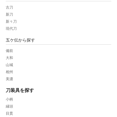
古刀
新刀
新々刀
現代刀
五ケ伝から探す
備前
大和
山城
相州
美濃
刀装具を探す
小柄
縁頭
目貫