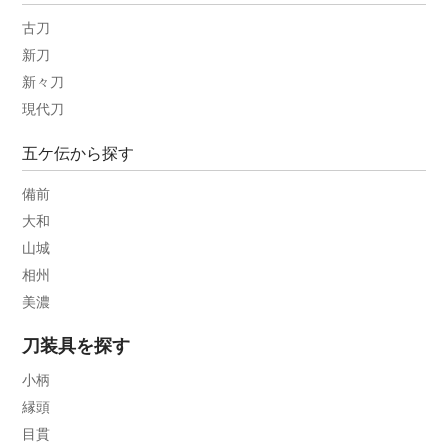
古刀
新刀
新々刀
現代刀
五ケ伝から探す
備前
大和
山城
相州
美濃
刀装具を探す
小柄
縁頭
目貫