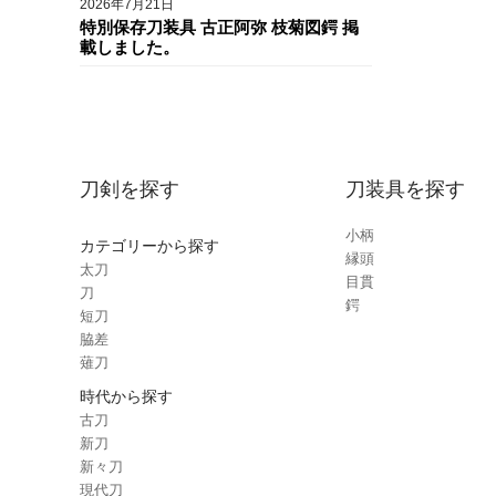
2026年7月21日
特別保存刀装具 古正阿弥 枝菊図鍔 掲
載しました。
刀剣を探す
刀装具を探す
小柄
カテゴリーから探す
縁頭
太刀
目貫
刀
鍔
短刀
脇差
薙刀
時代から探す
古刀
新刀
新々刀
現代刀