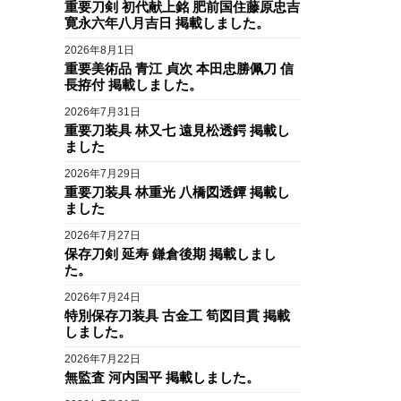
重要刀剣 初代献上銘 肥前国住藤原忠吉
寛永六年八月吉日 掲載しました。
2026年8月1日
重要美術品 青江 貞次 本田忠勝佩刀 信
長拵付 掲載しました。
2026年7月31日
重要刀装具 林又七 遠見松透鍔 掲載し
ました
2026年7月29日
重要刀装具 林重光 八橋図透鐔 掲載し
ました
2026年7月27日
保存刀剣 延寿 鎌倉後期 掲載しまし
た。
2026年7月24日
特別保存刀装具 古金工 筍図目貫 掲載
しました。
2026年7月22日
無監査 河内国平 掲載しました。