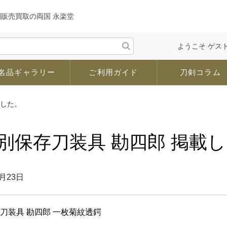
剣販売買取の両国 永楽堂
ようこそ ゲスト
名品ギャラリー
ご利用ガイド
刀剣コラム
ました。
別保存刀装具 勘四郎 掲載
3月23日
刀装具 勘四郎 一枚菊紋透鍔