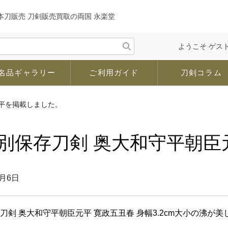
刀販売 刀剣販売買取の両国 永楽堂
ようこそ ゲスト
名品ギャラリー
ご利用ガイド
刀剣コラム
平を掲載しました。
別保存刀剣 奥大和守平朝
3月6日
刀剣 奥大和守平朝臣元平 寛政五丑春 身幅3.2cm大小の沸が