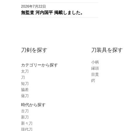
2026年7月22日
無監査 河内国平 掲載しました。
刀剣を探す
刀装具を探す
小柄
カテゴリーから探す
縁頭
太刀
目貫
刀
鍔
短刀
脇差
薙刀
時代から探す
古刀
新刀
新々刀
現代刀