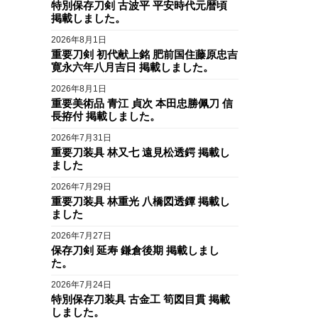
特別保存刀剣 古波平 平安時代元暦頃
掲載しました。
2026年8月1日
重要刀剣 初代献上銘 肥前国住藤原忠吉
寛永六年八月吉日 掲載しました。
2026年8月1日
重要美術品 青江 貞次 本田忠勝佩刀 信
長拵付 掲載しました。
2026年7月31日
重要刀装具 林又七 遠見松透鍔 掲載し
ました
2026年7月29日
重要刀装具 林重光 八橋図透鐔 掲載し
ました
2026年7月27日
保存刀剣 延寿 鎌倉後期 掲載しまし
た。
2026年7月24日
特別保存刀装具 古金工 筍図目貫 掲載
しました。