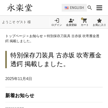
ENGLISH
0
ようこそ ゲスト 様
ログイン
会員登録
カート
お気に入り
トップページ
>
お知らせ
>
特別保存刀装具 古赤坂 吹寄雁金透
鍔 掲載しました。
特別保存刀装具 古赤坂 吹寄雁金
透鍔 掲載しました。
2025年11月4日
新着お知らせ