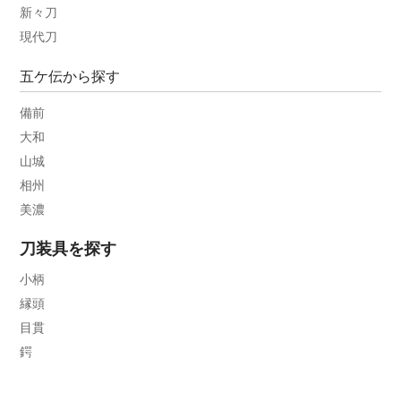
新々刀
現代刀
五ケ伝から探す
備前
大和
山城
相州
美濃
刀装具を探す
小柄
縁頭
目貫
鍔