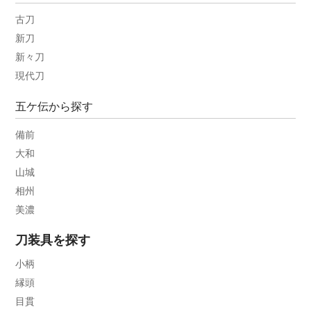
古刀
新刀
新々刀
現代刀
五ケ伝から探す
備前
大和
山城
相州
美濃
刀装具を探す
小柄
縁頭
目貫