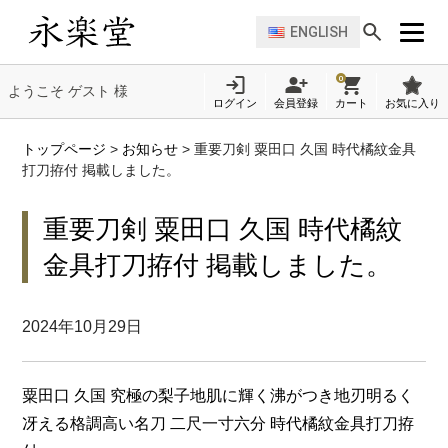
ENGLISH
0
ようこそ ゲスト 様
ログイン
会員登録
カート
お気に入り
トップページ
>
お知らせ
>
重要刀剣 粟田口 久国 時代橘紋金具
打刀拵付 掲載しました。
重要刀剣 粟田口 久国 時代橘紋
金具打刀拵付 掲載しました。
2024年10月29日
粟田口 久国 究極の梨子地肌に輝く沸がつき地刃明るく
冴える格調高い名刀 二尺一寸六分 時代橘紋金具打刀拵