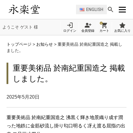
ENGLISH
0
ようこそ ゲスト 様
ログイン
会員登録
カート
お気に入り
トップページ
>
お知らせ
>
重要美術品 於南紀重国造之 掲載し
ました。
重要美術品 於南紀重国造之 掲載
しました。
2025年5月20日
重要美術品 於南紀重国造之 沸黒く輝き地景織り成す潤
った地鉄に金筋砂流し掛り匂口明るく冴え渡る屈指の出