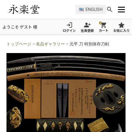
ENGLISH
0
ようこそ ゲスト 様
ログイン
会員登録
カート
お気に入り
トップページ
>
名品ギャラリー
>
元平 刀 特別保存刀剣