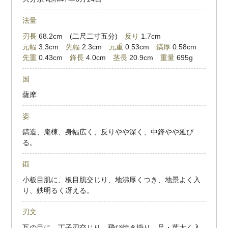
法量
刃長
68.2cm (二尺二寸五分)
反り
1.7cm
元幅
3.3cm
先幅
2.3cm
元重
0.53cm
鎬厚
0.58cm
先重
0.43cm
鋒長
4.0cm
茎長
20.9cm
重量
695g
国
薩摩
姿
鎬造、庵棟、身幅広く、反りやや深く、中鋒やや延び
る。
鍛
小板目肌に、板目肌交じり、地沸厚くつき、地景よく入
り、鉄明るく冴える。
刃文
互の目に、丁子刃交じり、飛び焼き掛り、足・葉太く入