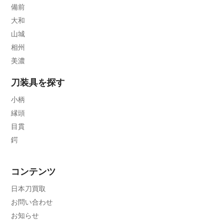
備前
大和
山城
相州
美濃
刀装具を探す
小柄
縁頭
目貫
鍔
コンテンツ
日本刀買取
お問い合わせ
お知らせ