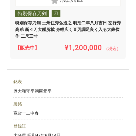
特別保存刀剣
刀
特別保存刀剣 土州住秀弘造之 明治二年八月吉日 左行秀
高弟 新々刀大鑑所載 身幅広く直刃調足良く入る大鋒傑
作 二尺三寸
¥1,200,000
【販売中】
（税込）
銘表
奥大和守平朝臣元平
裏銘
寛政十二申春
登録証
大分県
昭和47年6月14日