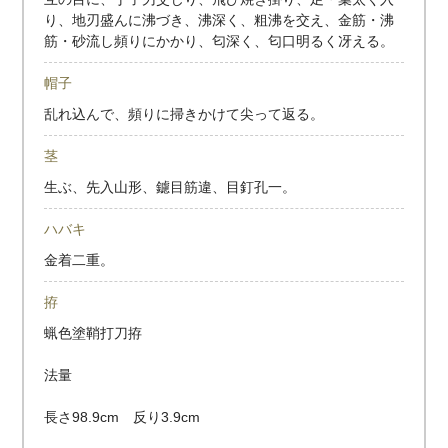
り、地刃盛んに沸づき、沸深く、粗沸を交え、金筋・沸
筋・砂流し頻りにかかり、匂深く、匂口明るく冴える。
帽子
乱れ込んで、頻りに掃きかけて尖って返る。
茎
生ぶ、先入山形、鑢目筋違、目釘孔一。
ハバキ
金着二重。
拵
蝋色塗鞘打刀拵
法量
長さ98.9cm 反り3.9cm