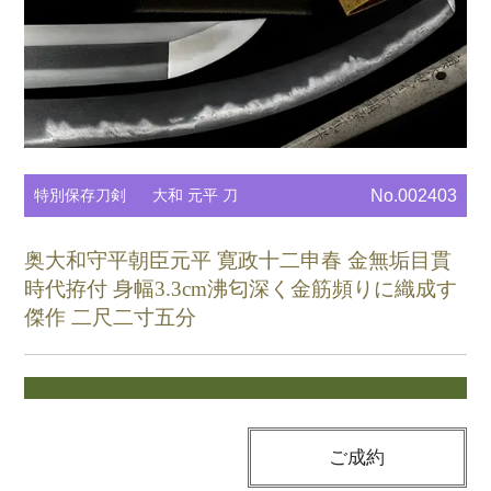
特別保存刀剣
大和 元平 刀
No.002403
奥大和守平朝臣元平 寛政十二申春 金無垢目貫
時代拵付 身幅3.3cm沸匂深く金筋頻りに織成す
傑作 二尺二寸五分
ご成約