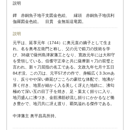
説明
鐔 赤銅魚子地干支図金色絵、 縁頭 赤銅魚子地倶利
伽羅図金色絵。 目貫 金無垢這竜図。
説明
元平は、延享元年（1744）に奥元直の嫡子として生ま
れ、名を奥考左衛門と称し、父の元で鍛刀の技術を学
び、38歳で薩州島津家藩工となり、寛政元年には大和守
を受領している。伯耆守正幸と共に薩摩新々刀の双璧と
言われ、新々刀屈指の名工である。文政九年七月十五日
84才没。この刀は、元平57才の作で、身幅広く3.3cmあ
り、反りやや深い鋒延びごころの豪壮な体配で、地沸が
厚く付き、地景が細かく入る美しく冴えた地鉄に、沸匂
極めて深い互の目丁子を焼き、足・葉太く頻りに入り、
地刃盛んに沸づき、金筋沸筋砂流し頻りにかかるなど働
き豊かで、地刃共に冴え渡り、覇気溢れる傑作である。
中津藩主 奥平昌高所持。