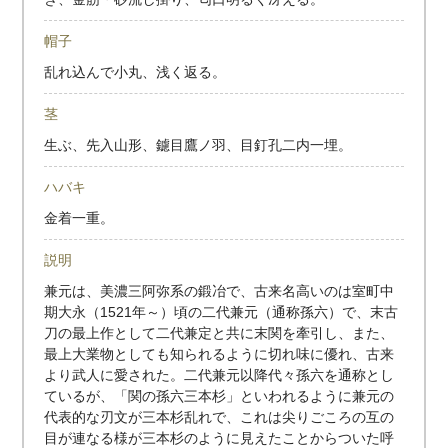
帽子
乱れ込んで小丸、浅く返る。
茎
生ぶ、先入山形、鑢目鷹ノ羽、目釘孔二内一埋。
ハバキ
金着一重。
説明
兼元は、美濃三阿弥系の鍛冶で、古来名高いのは室町中
期大永（1521年～）頃の二代兼元（通称孫六）で、末古
刀の最上作として二代兼定と共に末関を牽引し、また、
最上大業物としても知られるように切れ味に優れ、古来
より武人に愛された。二代兼元以降代々孫六を通称とし
ているが、「関の孫六三本杉」といわれるように兼元の
代表的な刃文が三本杉乱れで、これは尖りごころの互の
目が連なる様が三本杉のように見えたことからついた呼