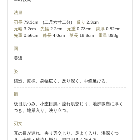
法量
刃長
79.3cm (二尺六寸二分)
反り
2.3cm
元幅
3.2cm
先幅
2.2cm
元重
0.73cm
鎬厚
0.82cm
先重
0.56cm
鋒長
4.0cm
茎長
18.8cm
重量
893g
国
美濃
姿
鎬造、庵棟、身幅広く、反り深く、中鋒延びる。
鍛
板目肌つみ、小杢目肌・流れ肌交じり、地沸微塵に厚く
つき、地景入り、映り立つ。
刃文
互の目が連れ、尖り刃交じり、足よく入り、沸深くつ
き、金筋・砂流し掛り、匂口明るく冴える。