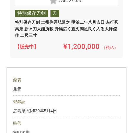
特別保存刀剣
刀
特別保存刀剣 土州住秀弘造之 明治二年八月吉日 左行秀
高弟 新々刀大鑑所載 身幅広く直刃調足良く入る大鋒傑
作 二尺三寸
¥1,200,000
【販売中】
（税込）
銘表
兼元
登録証
広島県
昭和29年5月4日
時代
室町後期