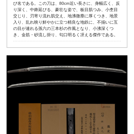
び名である。この刀は、80cm近い長さに、身幅広く、反
り深く、中鋒延びる、豪壮な姿で、板目肌つみ、小杢目
交じり、刃寄り流れ肌交え、地沸微塵に厚くつき、地景
入り、乱れ映り鮮やかに立つ精良な地鉄に、不揃いに互
の目が連れる孫六の三本杉の作風となり、小沸深くつ
き、金筋・砂流し掛り、匂口明るく冴える傑作である。