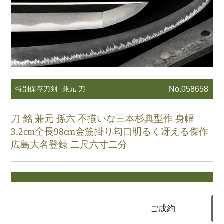
特別保存刀剣
兼元 刀
No.058658
刀 銘 兼元 孫六 不揃いな三本杉典型作 身幅
3.2cm全長98cm金筋掛り匂口明るく冴える傑作
広島大名登録 二尺六寸二分
ご成約