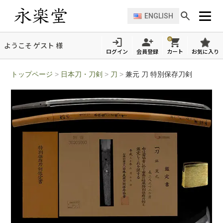
ENGLISH
0
ようこそ ゲスト 様
ログイン
会員登録
カート
お気に入り
トップページ
>
日本刀・刀剣
>
刀
>
兼元 刀 特別保存刀剣