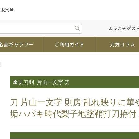
 永楽堂
ようこそ ゲスト
名品ギャラリー
ご利用ガイド
刀剣コラム
剣
重要刀剣
片山一文字 刀
刀 片山一文字 則房 乱れ映りに
垢ハバキ時代梨子地塗鞘打刀拵付