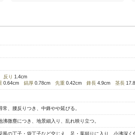
)
反り
1.4cm
重
0.64cm
鎬厚
0.78cm
先重
0.42cm
鋒長
4.9cm
茎長
17
尋常、腰反りつき、中鋒やや延びる。
地沸微塵につき、地景細入り、乱れ映り立つ。
花風の丁子・袋丁子など交じえ、足・葉頻りに入り、小沸深く