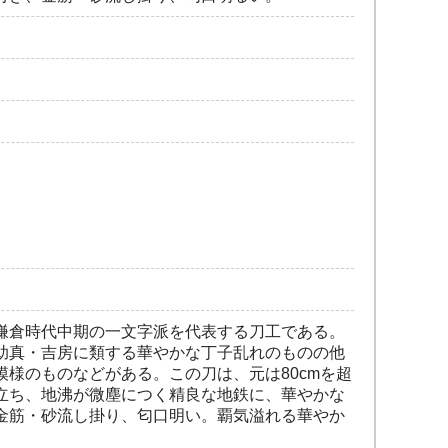
鎌倉時代中期の一文字派を代表する刀工である。
助真・吉房に類する華やかな丁子乱れのものの他
様のものなどがある。この刀は、元は80cmを超
立ち、地沸が微塵につく精良な地鉄に、華やかな
金筋・砂流し掛り、匂口明い。覇気溢れる華やか