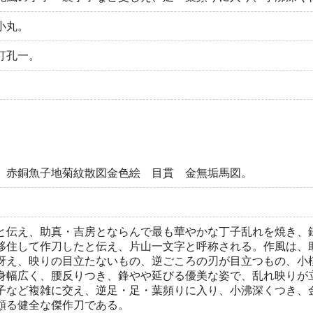
小丸。
釘孔一。
 赤銅魚子地菊紋散図金色絵 目貫 金無垢馬図。
と伝え、助真・吉房とならんで最も華やかな丁子乱れを焼き、
移住して作刀したと伝え、片山一文字と呼称される。作風は、
冴え、映りの目立たないもの、逆ごころの刃が目立つもの、小模
身幅広く、腰反りつき、鋒やや延びる優美な姿で、乱れ映りが
子など複雑に交え、逆足・足・葉頻りに入り、小沸深くつき、
頗る健全な傑作刀である。