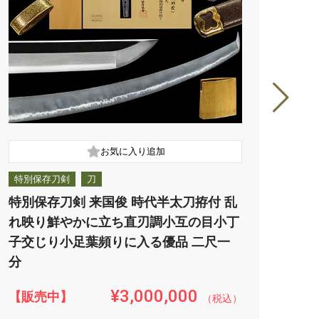
特別保存刀剣
刀
特別
特別保存刀剣 来国俊 時代半太刀拵付 乱
特別
れ映り鮮やかに立ち直刃調小互の目小丁
１k
子交じり小足葉頻りに入る優品 二尺一
渡る
分
¥3,000,000
【販売中】
【販
（税込）