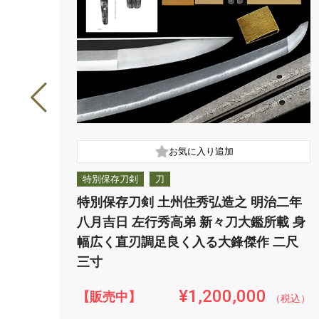
特別保存刀剣
刀
特別保存刀剣 土州住秀弘造之 明治二年
八月吉日 左行秀高弟 新々刀大鑑所載 身
幅広く直刃調足良く入る大鋒傑作 二尺
三寸
¥1,200,000
【販売中】
（税込）