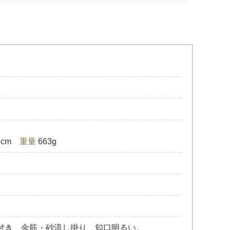
.8cm
重量
663g
付き、金筋・砂流し掛り、匂口明るい。