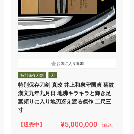
特別保存刀剣
刀
特別保存刀剣 真改 井上和泉守国貞 菊紋
漢文九年九月日 地沸キラキラと輝き足
葉頻りに入り地刃冴え渡る傑作 二尺三
寸
¥5,000,000
【販売中】
（税込）