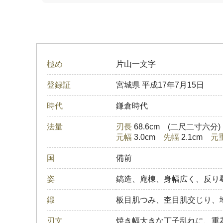
極め
片山一文字
登録証
宮城県
平成17年7月15日
時代
鎌倉時代
法量
刃長
68.6cm (二尺二寸六分
元幅
3.0cm
先幅
2.1cm
元
国
備前
姿
鎬造、庵棟、身幅広く、反り
鍛
板目肌つみ、杢目肌交じり、
刃文
焼き幅大きな丁子乱れに、重