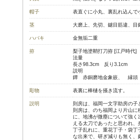
帽子
表直ぐに小丸、裏乱れ込んで
茎
大磨上、先切、鑢目筋違、目
ハバキ
金無垢二重
拵
梨子地塗鞘打刀拵 [江戸時代]
法量
長さ98.3cm 反り3.1cm
説明
鐔 赤銅磨地金象嵌、 縁頭
彫物
表裏に棒樋を掻き流す。
説明
則房は、福岡一文字助房の子
則房は、のち福岡より片山に
に、地沸が微塵について強く
える太刀であったと思われ、
丁子乱れに、重花丁子・袋丁
な出来で、研ぎ減りも無く、