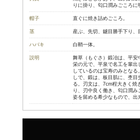
りに掛り、匂口潤みごころに
帽子
直ぐに焼き詰めごころ。
茎
産ぶ、先切、鑢目勝手下り、
ハバキ
白鞘一体。
説明
舞草（もぐさ）鍛冶は、平安
栄の元で、平泉で名工を輩出
しているのは宝寿のみとなる
しで、鍛は、板目肌に、杢目
る。刃文は、7cm程大きく
り、刃中良く働き、匂口潤み
姿を留める希少なもので、出来