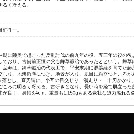
明るく冴える。
目釘孔一。
中期に陸奥で起こった反乱討伐の前九年の役、五三年の役の後よ
しており、古備前正恒の父も舞草鍛冶であったとという。舞草
。宝寿は、舞草鍛冶の代表工で、平安末期に源義経を育てた藤
交じり、地沸微塵につき、地景が入り、肌目に粕立つところが
焼き落とし、直刃調に、小互の目交じり、湯走り・二十刃かかり
ごころに明るく冴える。古研ぎとなり、長い時を経て肌立った
が良く、身幅3.4cm、重量も1,150gもある豪壮な迫力溢れる