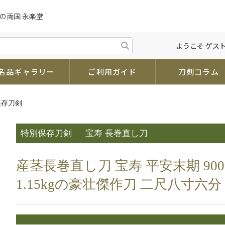
の両国 永楽堂
ようこそ ゲスト
名品ギャラリー
ご利用ガイド
刀剣コラム
保存刀剣
特別保存刀剣
宝寿 長巻直し刀
産茎長巻直し刀 宝寿 平安末期 900
1.15kgの豪壮傑作刀 二尺八寸六分