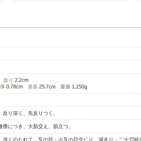
)
反り
2.2cm
厚
0.78cm
茎長
25.7cm
重量
1,150g
、反り深く、先反りつく。
微塵につき、大肌交え、肌立つ。
、浅くのたれて、互の目・小互の目交じり、湯走り・二十刃頻