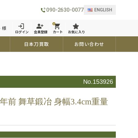
090-2630-0077
ENGLISH
0
 様
ログイン
会員登録
カート
お気に入り
日本刀買取
お問い合わせ
No.153926
年前 舞草鍛冶 身幅3.4cm重量