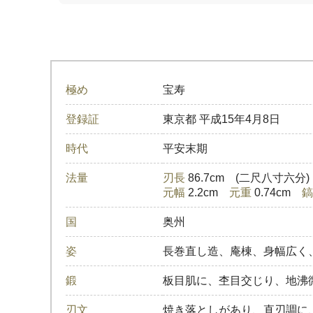
極め
宝寿
登録証
東京都
平成15年4月8日
時代
平安末期
法量
刃長
86.7cm (二尺八寸六分
元幅
2.2cm
元重
0.74cm
鎬
国
奥州
姿
長巻直し造、庵棟、身幅広く
鍛
板目肌に、杢目交じり、地沸
刃文
焼き落としがあり、直刃調に