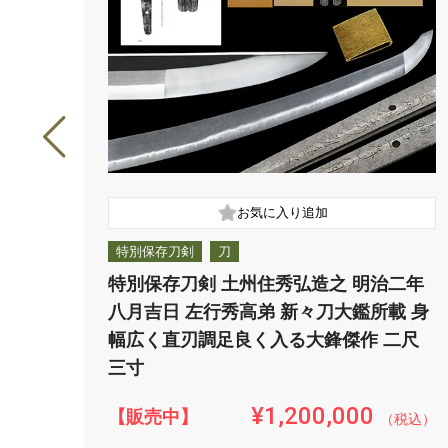
特別保存刀剣
刀
特別保存刀剣 土州住秀弘造之 明治二年
八月吉日 左行秀高弟 新々刀大鑑所載 身
幅広く直刃調足良く入る大鋒傑作 二尺
三寸
¥1,200,000
【販売中】
（税込）