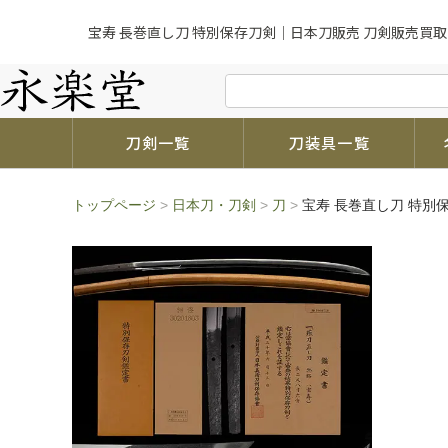
宝寿 長巻直し刀 特別保存刀剣｜日本刀販売 刀剣販売買取
刀剣一覧
刀装具一覧
トップページ
>
日本刀・刀剣
>
刀
>
宝寿 長巻直し刀 特別