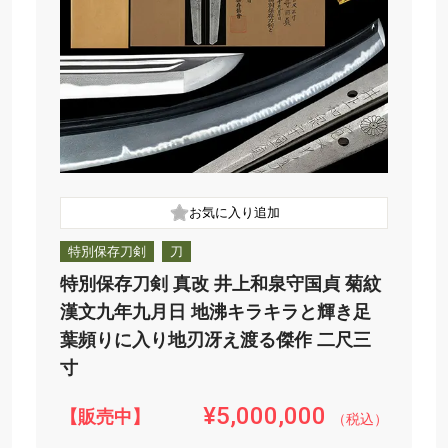
特別保存刀剣
刀
特別保存刀剣 真改 井上和泉守国貞 菊紋
漢文九年九月日 地沸キラキラと輝き足
葉頻りに入り地刃冴え渡る傑作 二尺三
寸
¥5,000,000
【販売中】
（税込）