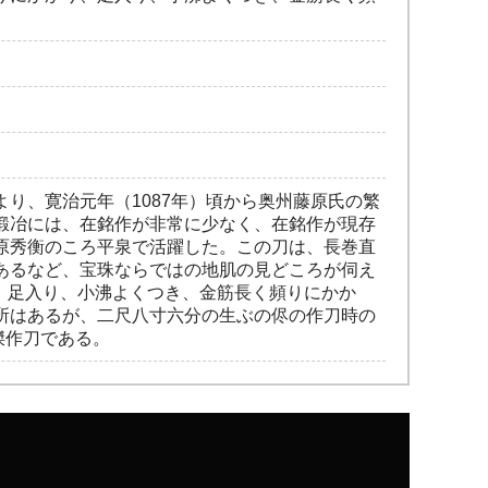
り、寛治元年（1087年）頃から奥州藤原氏の繁
鍛冶には、在銘作が非常に少なく、在銘作が現存
原秀衡のころ平泉で活躍した。この刀は、長巻直
あるなど、宝珠ならではの地肌の見どころが伺え
、足入り、小沸よくつき、金筋長く頻りにかか
所はあるが、二尺八寸六分の生ぶの侭の作刀時の
傑作刀である。