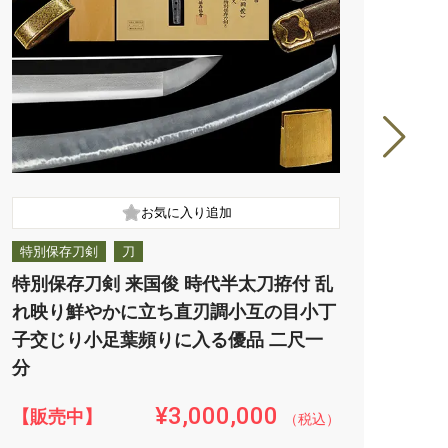
特別保存刀剣
刀
特別
特別保存刀剣 来国俊 時代半太刀拵付 乱
特別
れ映り鮮やかに立ち直刃調小互の目小丁
１k
子交じり小足葉頻りに入る優品 二尺一
渡る
分
¥3,000,000
【販売中】
【販
（税込）