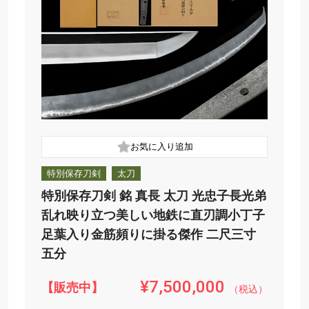
特別保存刀剣
太刀
特別保存刀剣 銘 真長 太刀 光忠子長光弟
乱れ映り立つ美しい地鉄に直刃調小丁子
足葉入り金筋頻りに掛る傑作 二尺三寸
五分
¥7,500,000
【販売中】
（税込）