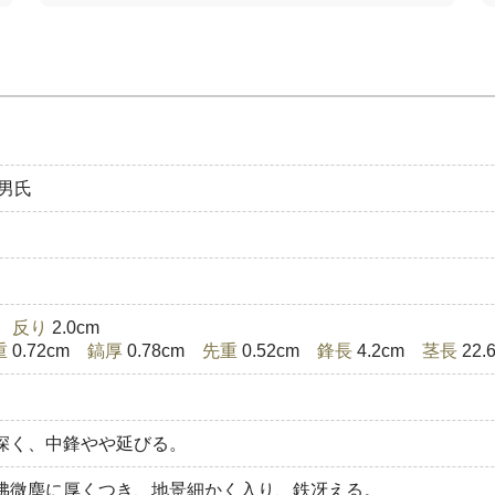
男氏
)
反り
2.0cm
重
0.72cm
鎬厚
0.78cm
先重
0.52cm
鋒長
4.2cm
茎長
22
深く、中鋒やや延びる。
沸微塵に厚くつき、地景細かく入り、鉄冴える。