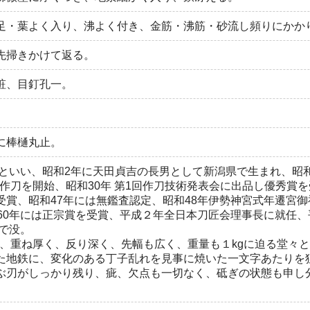
足・葉よく入り、沸よく付き、金筋・沸筋・砂流し頻りにかか
先掃きかけて返る。
粧、目釘孔一。
に棒樋丸止。
といい、昭和2年に天田貞吉の長男として新潟県で生まれ、昭和
り作刀を開始、昭和30年 第1回作刀技術発表会に出品し優秀賞
賞、昭和47年には無鑑査認定、昭和48年伊勢神宮式年遷宮御
60年には正宗賞を受賞、平成２年全日本刀匠会理事長に就任、
歳で没。
あり、重ね厚く、反り深く、先幅も広く、重量も１kgに迫る堂々
た地鉄に、変化のある丁子乱れを見事に焼いた一文字あたりを
ぶ刃がしっかり残り、疵、欠点も一切なく、砥ぎの状態も申し