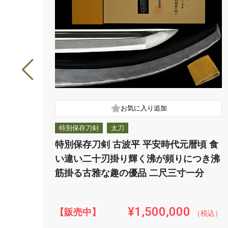
特別保存刀剣
太刀
特別保存刀剣 古波平 平安時代元暦頃 食
い違い二十刃掛り輝く沸が頻りにつき沸
筋掛る古雅な趣の優品 二尺三寸一分
¥1,500,000
【販売中】
（税込）