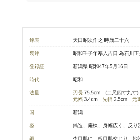
銘表
天田昭次作之 時歳二十六
裏銘
昭和壬子年寒入吉日 為石川正
登録証
新潟県
昭和47年5月16日
時代
昭和
法量
刃長
75.5cm (二尺四寸九寸
元幅
3.4cm
先幅
2.5cm
元
国
新潟
姿
鎬造、庵棟、身幅広く、反り
鍛
杢目肌に、板目肌交じり、地