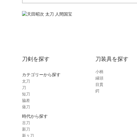
刀剣を探す
刀装具を探す
小柄
カテゴリーから探す
縁頭
太刀
目貫
刀
鍔
短刀
脇差
薙刀
時代から探す
古刀
新刀
新々刀