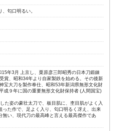
り、匂口明るい。
15年3月 上京し、栗原彦三郎昭秀の日本刀鍛錬
を受賞、昭和34年より自家製鉄を始める。その後新
神宝大刀を製作奉仕、昭和53年新潟県無形文化財
平成９年に国の重要無形文化財保持者 (人間国宝)
とした姿の豪壮太刀で、板目肌に、杢目肌がよく入
狙った作で、足よく入り、匂口明るく冴え、出来
分無い、現代刀の最高峰と言える最高傑作であ