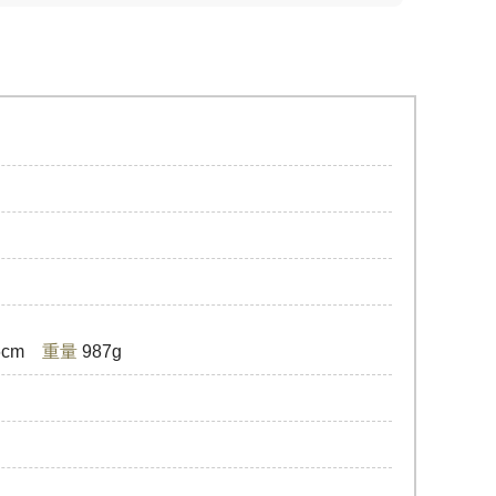
.6cm
重量
987g