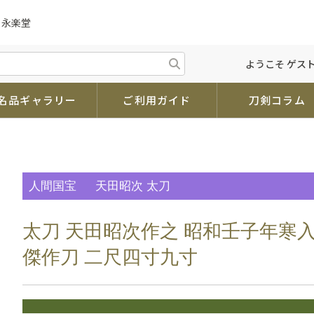
 永楽堂
ようこそ ゲスト
名品ギャラリー
ご利用ガイド
刀剣コラム
人間国宝
天田昭次 太刀
太刀 天田昭次作之 昭和壬子年寒
傑作刀 二尺四寸九寸