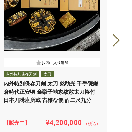
内外特別保存刀剣
太刀
特別
内外特別保存刀剣 太刀 銘助光 千手院鎌
特別
倉時代正安頃 金梨子地家紋散太刀拵付
板目
日本刀講座所載 古雅な優品 二尺九分
口潤
¥4,200,000
【販売中】
【販
（税込）