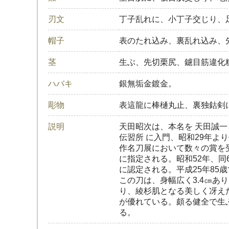
刃文
丁子乱れに、小丁子交じり、
帽子
表のたれ込み、裏乱れ込み、
茎
生ぶ、先切栗尻、鑢目筋違化
ハバキ
銀無垢金鍍金。
彫物
表這龍に棒樋丸止、裏独鈷剣
説明
天田昭次は、本名を 天田誠一
伝習所 に入門、昭和29年よ
作名刀展において数々の賞を受
に指定される。昭和52年、同
に認定される。平成25年85
この刀は、身幅広く3.4㎝
り、綾杉肌となる美しく冴え
が優れている。頗る健全で生
る。