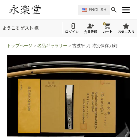
ENGLISH
0
ようこそ ゲスト 様
ログイン
会員登録
カート
お気に入り
トップページ
>
名品ギャラリー
>
古波平 刀 特別保存刀剣