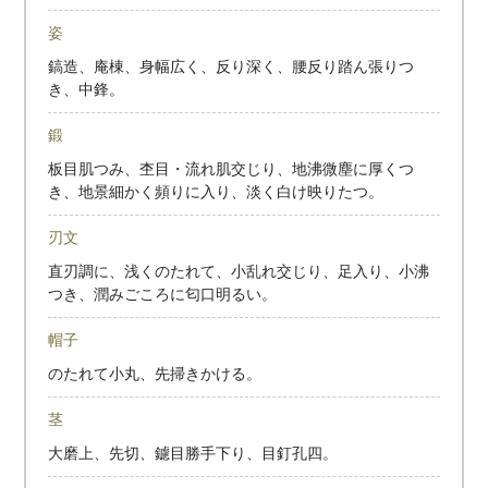
姿
鎬造、庵棟、身幅広く、反り深く、腰反り踏ん張りつ
き、中鋒。
鍛
板目肌つみ、杢目・流れ肌交じり、地沸微塵に厚くつ
き、地景細かく頻りに入り、淡く白け映りたつ。
刃文
直刃調に、浅くのたれて、小乱れ交じり、足入り、小沸
つき、潤みごころに匂口明るい。
帽子
のたれて小丸、先掃きかける。
茎
大磨上、先切、鑢目勝手下り、目釘孔四。