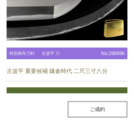
特別保存刀剣
古波平 刀
No.296896
古波平 重要候補 鎌倉時代 二尺三寸八分
ご成約