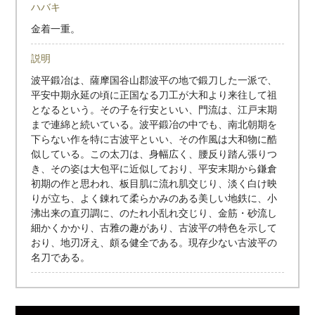
ハバキ
金着一重。
説明
波平鍛冶は、薩摩国谷山郡波平の地で鍛刀した一派で、
平安中期永延の頃に正国なる刀工が大和より来往して祖
となるという。その子を行安といい、門流は、江戸末期
まで連綿と続いている。波平鍛冶の中でも、南北朝期を
下らない作を特に古波平といい、その作風は大和物に酷
似している。この太刀は、身幅広く、腰反り踏ん張りつ
き、その姿は大包平に近似しており、平安末期から鎌倉
初期の作と思われ、板目肌に流れ肌交じり、淡く白け映
りが立ち、よく錬れて柔らかみのある美しい地鉄に、小
沸出来の直刃調に、のたれ小乱れ交じり、金筋・砂流し
細かくかかり、古雅の趣があり、古波平の特色を示して
おり、地刃冴え、頗る健全である。現存少ない古波平の
名刀である。