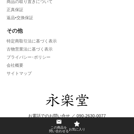
商品の取り置きについて
正真保証
返品•交換保証
その他
特定商取引法に基づく表示
古物営業法に基づく表示
プライバシー･ポリシー
会社概要
サイトマップ
お電話でのお問い合せ ／
090-2630-0077
〒130-0026東京都墨田区両国1-13-14-1F
この商品を
［Googleマップで確認する］
問い合わせる