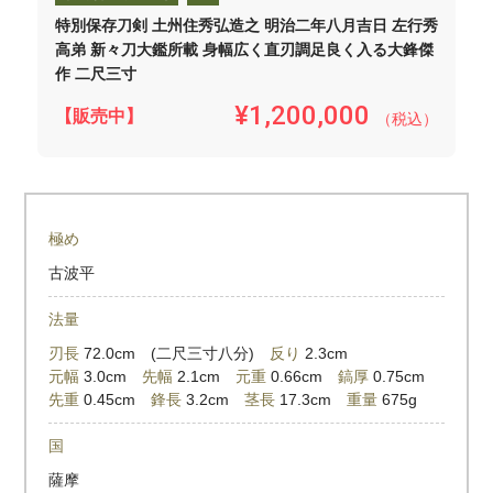
特別保存刀剣 土州住秀弘造之 明治二年八月吉日 左行秀
高弟 新々刀大鑑所載 身幅広く直刃調足良く入る大鋒傑
作 二尺三寸
¥1,200,000
【販売中】
（税込）
極め
古波平
法量
刃長
72.0cm (二尺三寸八分)
反り
2.3cm
元幅
3.0cm
先幅
2.1cm
元重
0.66cm
鎬厚
0.75cm
先重
0.45cm
鋒長
3.2cm
茎長
17.3cm
重量
675g
国
薩摩