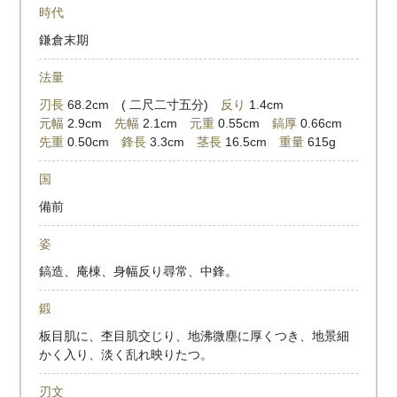
時代
鎌倉末期
法量
刃長
68.2cm ( 二尺二寸五分)
反り
1.4cm
元幅
2.9cm
先幅
2.1cm
元重
0.55cm
鎬厚
0.66cm
先重
0.50cm
鋒長
3.3cm
茎長
16.5cm
重量
615g
国
備前
姿
鎬造、庵棟、身幅反り尋常、中鋒。
鍛
板目肌に、杢目肌交じり、地沸微塵に厚くつき、地景細
かく入り、淡く乱れ映りたつ。
刃文