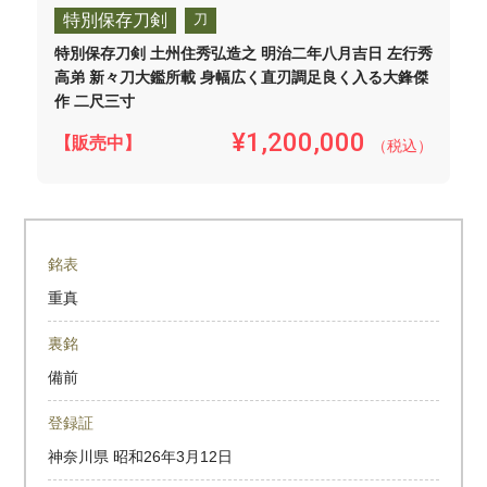
特別保存刀剣
刀
特別保存刀剣 土州住秀弘造之 明治二年八月吉日 左行秀
高弟 新々刀大鑑所載 身幅広く直刃調足良く入る大鋒傑
作 二尺三寸
¥1,200,000
【販売中】
（税込）
銘表
重真
裏銘
備前
登録証
神奈川県
昭和26年3月12日