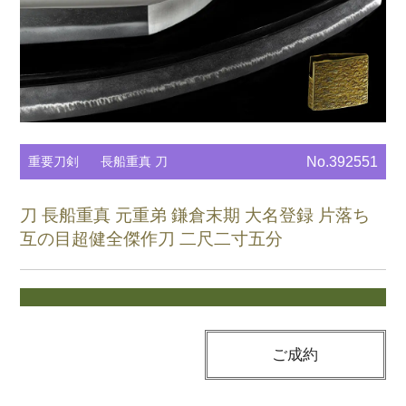
重要刀剣
長船重真 刀
No.392551
刀 長船重真 元重弟 鎌倉末期 大名登録 片落ち
互の目超健全傑作刀 二尺二寸五分
ご成約