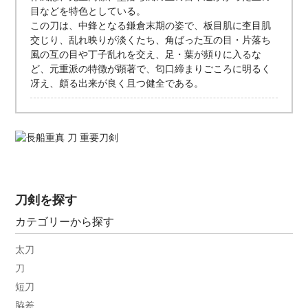
目などを特色としている。
この刀は、中鋒となる鎌倉末期の姿で、板目肌に杢目肌
交じり、乱れ映りが淡くたち、角ばった互の目・片落ち
風の互の目や丁子乱れを交え、足・葉が頻りに入るな
ど、元重派の特徴が顕著で、匂口締まりごころに明るく
冴え、頗る出来が良く且つ健全である。
刀剣を探す
カテゴリーから探す
太刀
刀
短刀
脇差