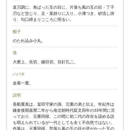
直刃調に、角ばった互の目に、片落ち風の互の目・丁子
刃など交じり、足・葉頻りに入り、小沸つき、砂流し掛
り、匂口締まりごころに明るい。
帽子
のたれ込み小丸。
茎
大磨上、先切、鑢目切、目釘孔二。
ハバキ
金着一重。
説明
長船重真は、畠田守家の孫、元重の弟と伝え、年紀作は
鎌倉後期嘉暦二年から南北朝時代延文四年の33年間に亘
っており、元重同様、この間に初二代の存在を認める説
も唱えられているが一代としても全く不自然ではない。
作風は、元重同様、型落ち風の互の目や逆がかった互の