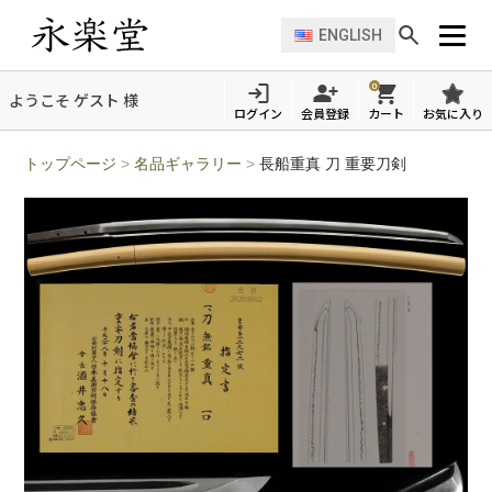
ENGLISH
0
ようこそ ゲスト 様
ログイン
会員登録
カート
お気に入り
トップページ
>
名品ギャラリー
>
長船重真 刀 重要刀剣