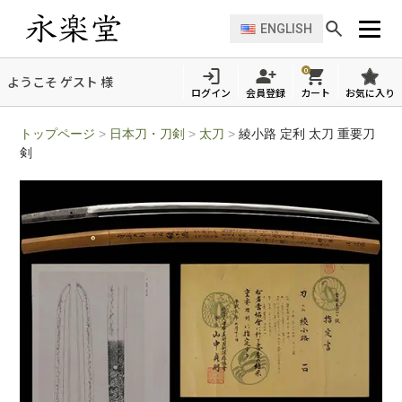
ENGLISH
0
ようこそ ゲスト 様
ログイン
会員登録
カート
お気に入り
トップページ
>
日本刀・刀剣
>
太刀
>
綾小路 定利 太刀 重要刀
剣