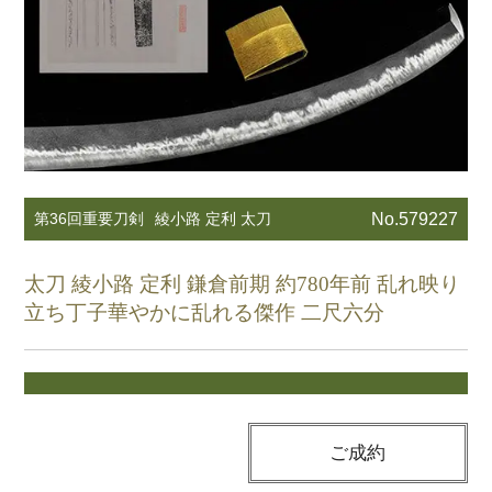
第36回重要刀剣
綾小路 定利 太刀
No.579227
太刀 綾小路 定利 鎌倉前期 約780年前 乱れ映り
立ち丁子華やかに乱れる傑作 二尺六分
ご成約