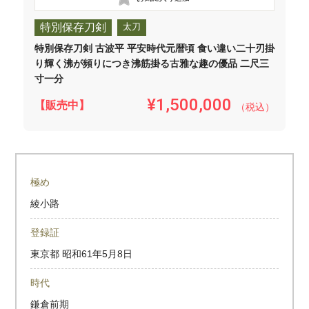
特別保存刀剣
太刀
特別保存刀剣 古波平 平安時代元暦頃 食い違い二十刃掛
り輝く沸が頻りにつき沸筋掛る古雅な趣の優品 二尺三
寸一分
¥1,500,000
【販売中】
（税込）
極め
綾小路
登録証
東京都
昭和61年5月8日
時代
鎌倉前期