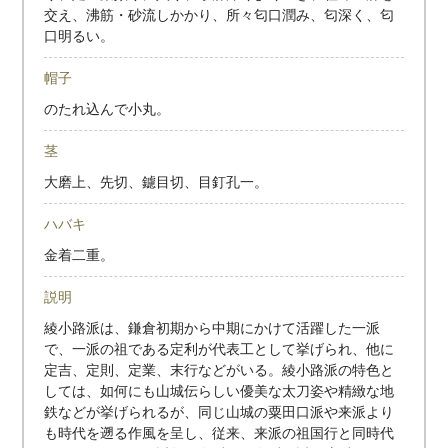
交え、沸筋・砂流しかかり、所々匂口潤み、匂深く、匂
口明るい。
帽子
のたれ込んで小丸。
茎
大磨上、先切、鑢目切、目釘孔一。
ハバキ
金着二重。
説明
綾小路派は、鎌倉初期から中期にかけて活躍した一派
で、一派の祖である定利が代表工として挙げられ、他に
定吉、定則、定業、末行などがいる。綾小路派の特色と
しては、如何にも山城伝らしい優美な太刀姿や精緻な地
鉄などが挙げられるが、同じ山城の粟田口派や来派より
も時代を遡る作風を呈し、従来、来派の祖国行と同時代