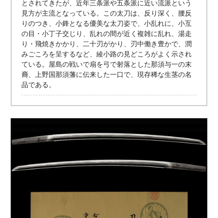
とされてきたが、近年三条派や五条派に近い流派という
見方が主流となっている。この太刀は、反り深く、腰反
りのつき、小鋒となる優美な太刀姿で、小乱れに、小互
の目・小丁子交じり、乱れの間が近く複雑に乱れ、湯走
り・飛焼きかかり、二十刃がかり、刃中働き豊かで、潤
みごころを呈するなど、綾小路の見どころがよく示され
ている。屋島の戦いで扇を弓で射落とした那須与一の末
裔、上野国那須藩に伝来した一口で、現存稀な生茎の名
品である。