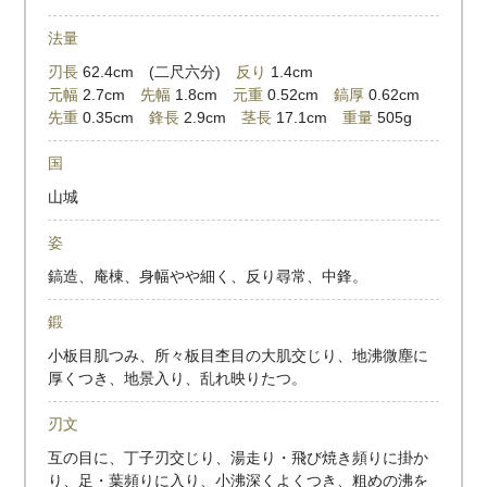
法量
刃長
62.4cm (二尺六分)
反り
1.4cm
元幅
2.7cm
先幅
1.8cm
元重
0.52cm
鎬厚
0.62cm
先重
0.35cm
鋒長
2.9cm
茎長
17.1cm
重量
505g
国
山城
姿
鎬造、庵棟、身幅やや細く、反り尋常、中鋒。
鍛
小板目肌つみ、所々板目杢目の大肌交じり、地沸微塵に
厚くつき、地景入り、乱れ映りたつ。
刃文
互の目に、丁子刃交じり、湯走り・飛び焼き頻りに掛か
り、足・葉頻りに入り、小沸深くよくつき、粗めの沸を