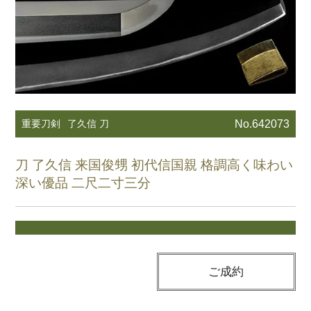
重要刀剣
了久信 刀
No.642073
刀 了久信 来国俊甥 初代信国親 格調高く味わい
深い優品 二尺二寸三分
ご成約