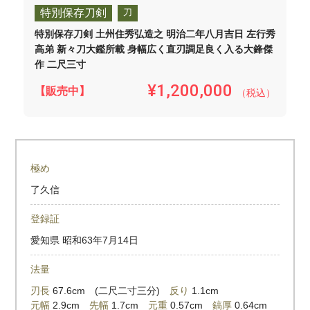
特別保存刀剣
刀
特別保存刀剣 土州住秀弘造之 明治二年八月吉日 左行秀
高弟 新々刀大鑑所載 身幅広く直刃調足良く入る大鋒傑
作 二尺三寸
¥1,200,000
【販売中】
（税込）
極め
了久信
登録証
愛知県
昭和63年7月14日
法量
刃長
67.6cm (二尺二寸三分)
反り
1.1cm
元幅
2.9cm
先幅
1.7cm
元重
0.57cm
鎬厚
0.64cm