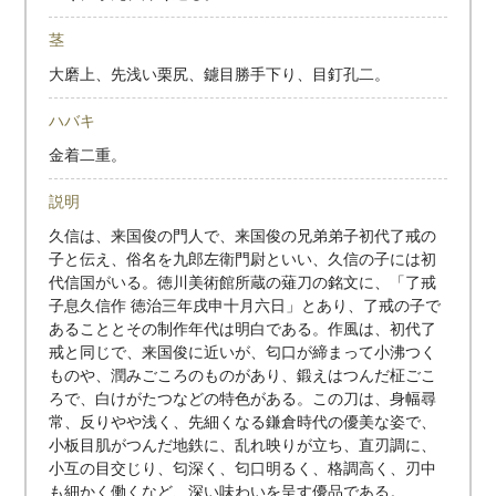
茎
大磨上、先浅い栗尻、鑢目勝手下り、目釘孔二。
ハバキ
金着二重。
説明
久信は、来国俊の門人で、来国俊の兄弟弟子初代了戒の
子と伝え、俗名を九郎左衛門尉といい、久信の子には初
代信国がいる。徳川美術館所蔵の薙刀の銘文に、「了戒
子息久信作 徳治三年戌申十月六日」とあり、了戒の子で
あることとその制作年代は明白である。作風は、初代了
戒と同じで、来国俊に近いが、匂口が締まって小沸つく
ものや、潤みごころのものがあり、鍛えはつんだ柾ごこ
ろで、白けがたつなどの特色がある。この刀は、身幅尋
常、反りやや浅く、先細くなる鎌倉時代の優美な姿で、
小板目肌がつんだ地鉄に、乱れ映りが立ち、直刃調に、
小互の目交じり、匂深く、匂口明るく、格調高く、刃中
も細かく働くなど、深い味わいを呈す優品である。