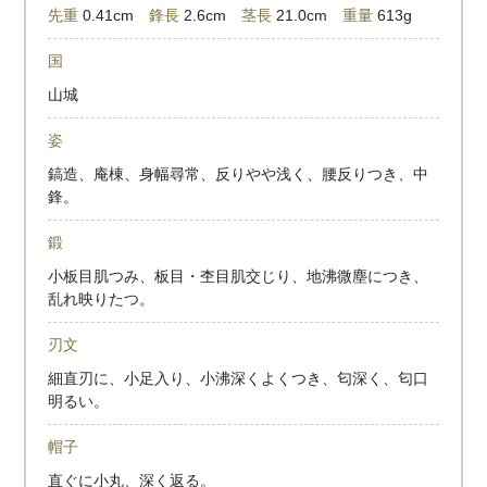
先重
0.41cm
鋒長
2.6cm
茎長
21.0cm
重量
613g
国
山城
姿
鎬造、庵棟、身幅尋常、反りやや浅く、腰反りつき、中
鋒。
鍛
小板目肌つみ、板目・杢目肌交じり、地沸微塵につき、
乱れ映りたつ。
刃文
細直刃に、小足入り、小沸深くよくつき、匂深く、匂口
明るい。
帽子
直ぐに小丸、深く返る。