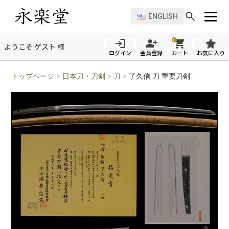
ENGLISH
0
ようこそ ゲスト 様
ログイン
会員登録
カート
お気に入り
トップページ
>
日本刀・刀剣
>
刀
>
了久信 刀 重要刀剣