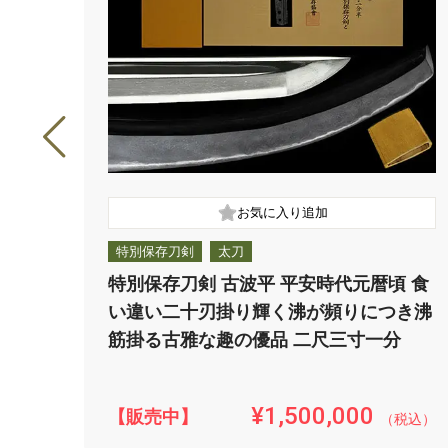
特別保存刀剣
太刀
特別保存刀剣 古波平 平安時代元暦頃 食
い違い二十刃掛り輝く沸が頻りにつき沸
筋掛る古雅な趣の優品 二尺三寸一分
¥1,500,000
【販売中】
（税込）