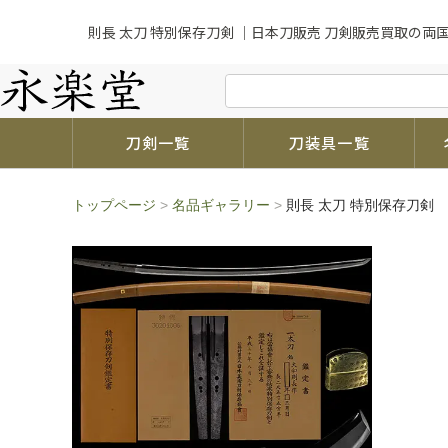
則長 太刀 特別保存刀剣 ｜日本刀販売 刀剣販売買取の両国
刀剣一覧
刀装具一覧
トップページ
>
名品ギャラリー
>
則長 太刀 特別保存刀剣