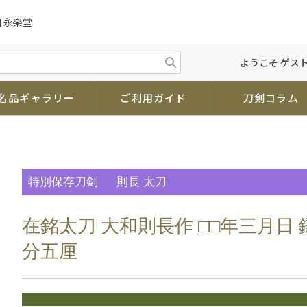
 永楽堂
ようこそ ゲスト
名品ギャラリー
ご利用ガイド
刀剣コラム
特別保存刀剣
則長 太刀
在銘太刀 大和則長作 □□年三月日
分五厘