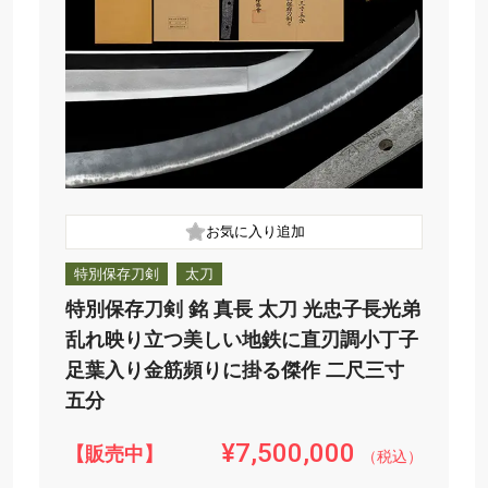
特別保存刀剣
太刀
特別保存刀剣 銘 真長 太刀 光忠子長光弟
乱れ映り立つ美しい地鉄に直刃調小丁子
足葉入り金筋頻りに掛る傑作 二尺三寸
五分
¥7,500,000
【販売中】
（税込）