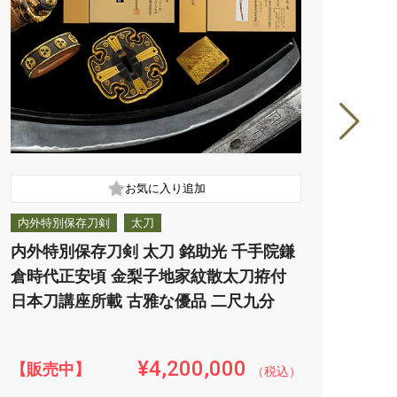
内外特別保存刀剣
太刀
特別
内外特別保存刀剣 太刀 銘助光 千手院鎌
特別
倉時代正安頃 金梨子地家紋散太刀拵付
板目
日本刀講座所載 古雅な優品 二尺九分
口潤
¥4,200,000
【販売中】
【販
（税込）