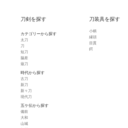
刀剣を探す
刀装具を探す
小柄
カテゴリーから探す
縁頭
太刀
目貫
刀
鍔
短刀
脇差
薙刀
時代から探す
古刀
新刀
新々刀
現代刀
五ケ伝から探す
備前
大和
山城