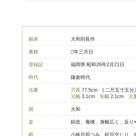
銘表
大和則長作
裏銘
□年三月日
登録証
福岡県
昭和26年2月21日
時代
鎌倉時代
法量
刃長
77.5cm ( 二尺五寸五
元幅
3.1cm
先幅
2.1cm
元
国
大和
姿
鎬造、庵棟、身幅広く、反り
鍛
小板目肌つみ、柾目交じり、