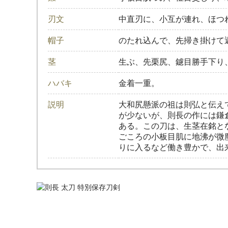
刃文
中直刃に、小互が連れ、ほつ
帽子
のたれ込んで、先掃き掛けて
茎
生ぶ、先栗尻、鑢目勝手下り
ハバキ
金着一重。
説明
大和尻懸派の祖は則弘と伝え
が少ないが、則長の作には鎌
ある。この刀は、生茎在銘と
ごころの小板目肌に地沸が微
りに入るなど働き豊かで、出