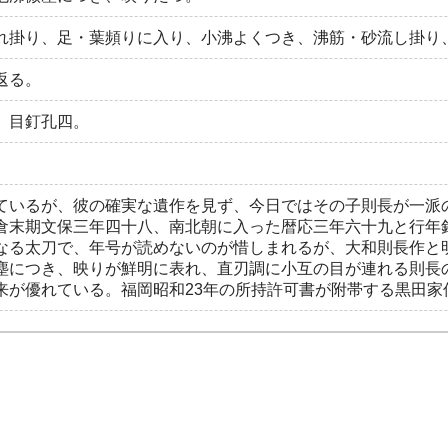
れ掛り、足・葉頻りに入り、小沸よくつき、沸筋・砂流し掛り
返る。
、目釘孔四。
ているが、彼の確実な遺作を見ず、今日ではその子則長が一派
倉末期文保三年四十八、南北朝に入った暦応三年六十九と行年
なる太刀で、年号が読めないのが惜しまれるが、大和則長作と
塵につき、映りが鮮明に表れ、直刃調に小互の目が連れる則長
来が優れている。福岡昭和23年の所持許可書が附帯する黒田家