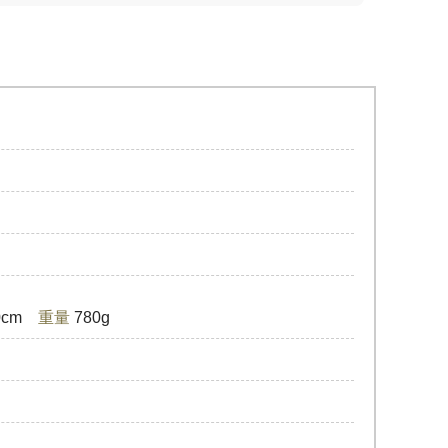
.0cm
重量
780g