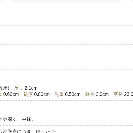
分五厘)
反り
2.1cm
重
0.60cm
鎬厚
0.80cm
先重
0.50cm
鋒長
3.0cm
茎長
23
やや深く、中鋒。
地沸微塵につき、映りたつ。