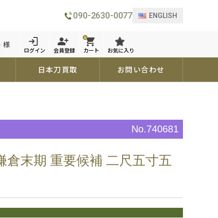
090-2630-0077
ENGLISH
0
 様
ログイン
会員登録
カート
お気に入り
日本刀買取
お問い合わせ
No.740681
 鎌倉末期 重要候補 二尺五寸五