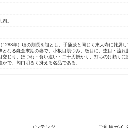
孔四。
（1288年）頃の則長を祖とし、手搔派と同じく東大寺に隷属
鋒となる鎌倉末期の姿で、小板目肌つみ、板目に、杢目・流れ
目交じり、ほつれ・食い違い・二十刃掛かり、打ちのけ頻りに
豊かで、匂口明るく冴える名品である。
コンテンツ
ご利用ガイ