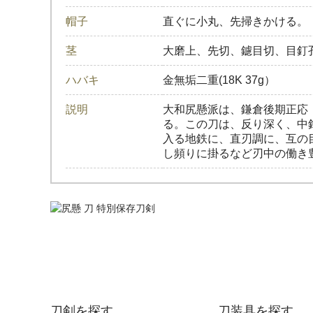
帽子
直ぐに小丸、先掃きかける。
茎
大磨上、先切、鑢目切、目釘
ハバキ
金無垢二重(18K 37g）
説明
大和尻懸派は、鎌倉後期正応
る。この刀は、反り深く、中
入る地鉄に、直刃調に、互の
し頻りに掛るなど刃中の働き
刀剣を探す
刀装具を探す