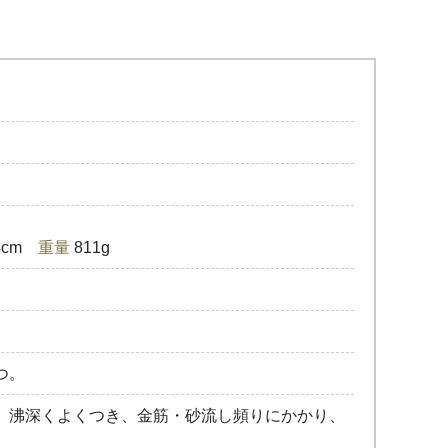
.4cm
重量
811g
つ。
、沸深くよくつき、金筋・砂流し頻りにかかり、