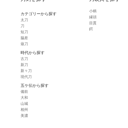
小柄
カテゴリーから探す
縁頭
太刀
目貫
刀
鍔
短刀
脇差
薙刀
時代から探す
古刀
新刀
新々刀
現代刀
五ケ伝から探す
備前
大和
山城
相州
美濃