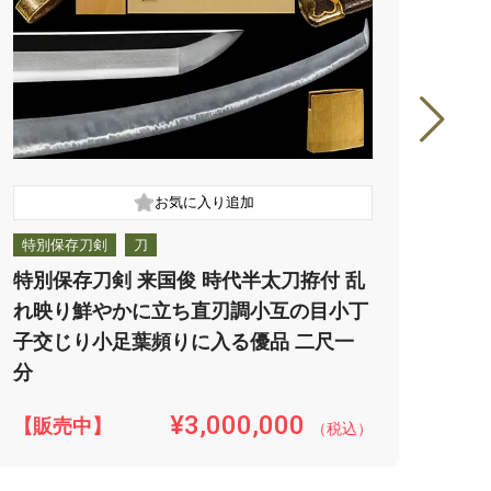
特別保存刀剣
刀
特別
特別保存刀剣 来国俊 時代半太刀拵付 乱
特別
れ映り鮮やかに立ち直刃調小互の目小丁
１k
子交じり小足葉頻りに入る優品 二尺一
渡る
分
¥3,000,000
【販売中】
【販
（税込）