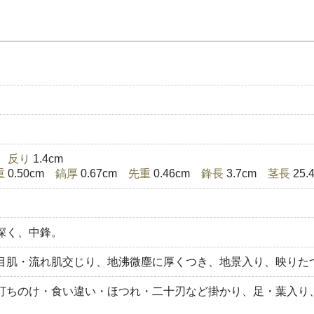
)
反り
1.4cm
重
0.50cm
鎬厚
0.67cm
先重
0.46cm
鋒長
3.7cm
茎長
25
深く、中鋒。
目肌・流れ肌交じり、地沸微塵に厚くつき、地景入り、映りた
打ちのけ・食い違い・ほつれ・二十刃など掛かり、足・葉入り