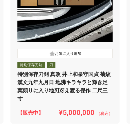
特別保存刀剣
刀
特別保存刀剣 真改 井上和泉守国貞 菊紋
漢文九年九月日 地沸キラキラと輝き足
葉頻りに入り地刃冴え渡る傑作 二尺三
寸
¥5,000,000
【販売中】
（税込）