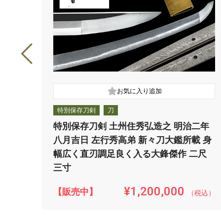
特別保存刀剣
刀
特別保存刀剣 土州住秀弘造之 明治二年
八月吉日 左行秀高弟 新々刀大鑑所載 身
幅広く直刃調足良く入る大鋒傑作 二尺
三寸
¥1,200,000
【販売中】
（税込）