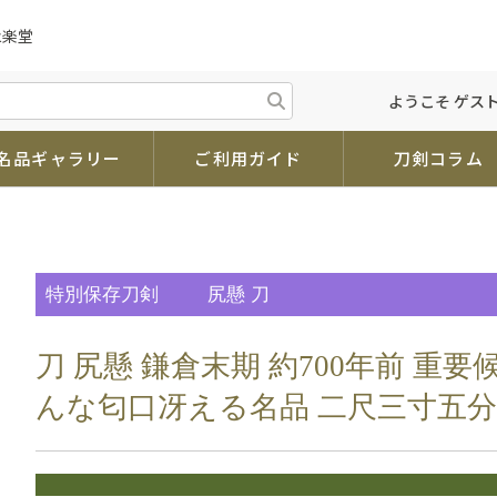
永楽堂
ようこそ ゲスト
名品ギャラリー
ご利用ガイド
刀剣コラム
特別保存刀剣
尻懸 刀
刀 尻懸 鎌倉末期 約700年前 重
んな匂口冴える名品 二尺三寸五分