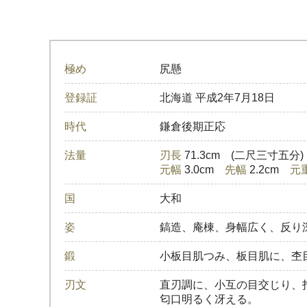
極め
尻懸
登録証
北海道
平成2年7月18日
時代
鎌倉後期正応
法量
刃長
71.3cm (二尺三寸五分
元幅
3.0cm
先幅
2.2cm
元
国
大和
姿
鎬造、庵棟、身幅広く、反り
鍛
小板目肌つみ、板目肌に、杢
刃文
直刃調に、小互の目交じり、
匂口明るく冴える。