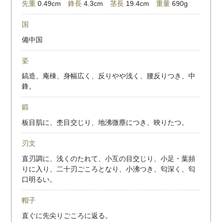
先重
0.49cm
鋒長
4.3cm
茎長
19.4cm
重量
690g
国
備中国
姿
鎬造、庵棟、身幅広く、反りやや浅く、腰反りつき、中
鋒。
鍛
板目肌に、杢目交じり、地沸微塵につき、映りたつ。
刃文
直刃調に、浅くのたれて、小互の目交じり、小足・葉頻
りに入り、二十刃ごころとなり、小沸つき、匂深く、匂
口明るい。
帽子
直ぐに先尖りごころに返る。