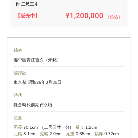
作 二尺三寸
¥1,200,000
【販売中】
（税込）
銘表
備中国青江吉次（朱銘）
登録証
東京都
昭和26年3月30日
時代
鎌倉時代前期貞永頃
法量
刃長
70.1cm (二尺三寸一分)
反り
1.2cm
元幅
3.1cm
先幅
2.0cm
元重
0.65cm
鎬厚
0.72cm