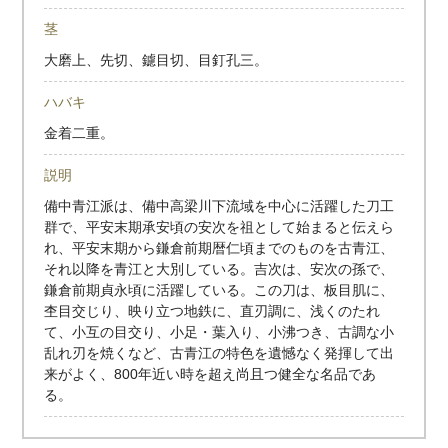
茎
大磨上、先切、鑢目切、目釘孔三。
ハバキ
金着二重。
説明
備中青江派は、備中高梁川下流域を中心に活躍した刀工
群で、平安末期承安頃の安次を祖として始まると伝えら
れ、平安末期から鎌倉前期暦仁頃までのものを古青江、
それ以降を青江と大別している。吉次は、安次の孫で、
鎌倉前期貞永頃に活躍している。この刀は、板目肌に、
杢目交じり、映り立つ地鉄に、直刃調に、浅くのたれ
て、小互の目交り、小足・葉入り、小沸つき、古調な小
乱れ刃を焼くなど、古青江の特色を遺憾なく発揮して出
来がよく、800年近い時を超え尚且つ健全な名品であ
る。