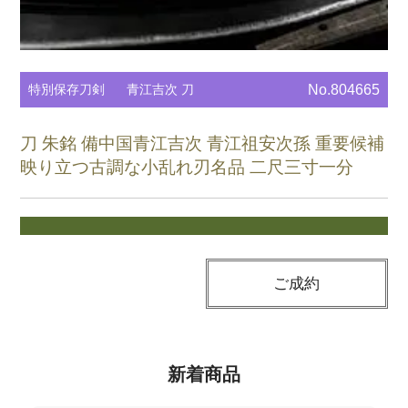
特別保存刀剣
青江吉次 刀
No.804665
刀 朱銘 備中国青江吉次 青江祖安次孫 重要候補
映り立つ古調な小乱れ刃名品 二尺三寸一分
ご成約
新着商品