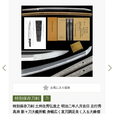
特別保存刀剣
刀
特別保存刀剣 土州住秀弘造之 明治二年八月吉日 左行秀
高弟 新々刀大鑑所載 身幅広く直刃調足良く入る大鋒傑