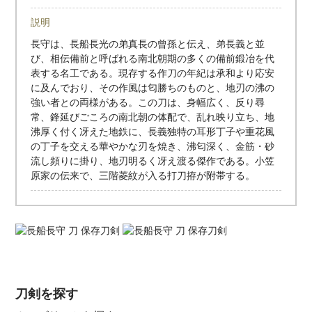
説明
長守は、長船長光の弟真長の曾孫と伝え、弟長義と並
び、相伝備前と呼ばれる南北朝期の多くの備前鍛冶を代
表する名工である。現存する作刀の年紀は承和より応安
に及んでおり、その作風は匂勝ちのものと、地刃の沸の
強い者との両様がある。この刀は、身幅広く、反り尋
常、鋒延びごころの南北朝の体配で、乱れ映り立ち、地
沸厚く付く冴えた地鉄に、長義独特の耳形丁子や重花風
の丁子を交える華やかな刃を焼き、沸匂深く、金筋・砂
流し頻りに掛り、地刃明るく冴え渡る傑作である。小笠
原家の伝来で、三階菱紋が入る打刀拵が附帯する。
刀剣を探す