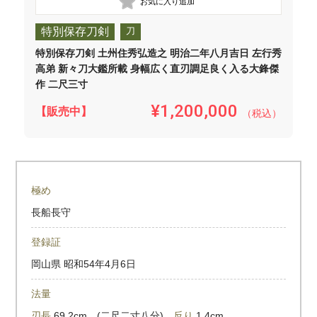
特別保存刀剣
刀
特別保存刀剣 土州住秀弘造之 明治二年八月吉日 左行秀
高弟 新々刀大鑑所載 身幅広く直刃調足良く入る大鋒傑
作 二尺三寸
¥1,200,000
【販売中】
（税込）
極め
長船長守
登録証
岡山県
昭和54年4月6日
法量
刃長
69.2cm (二尺二寸八分)
反り
1.4cm