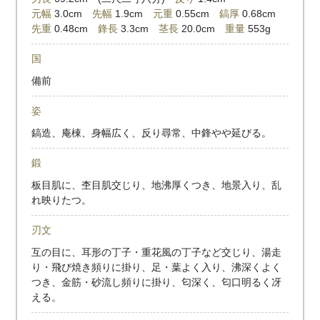
元幅
3.0cm
先幅
1.9cm
元重
0.55cm
鎬厚
0.68cm
先重
0.48cm
鋒長
3.3cm
茎長
20.0cm
重量
553g
国
備前
姿
鎬造、庵棟、身幅広く、反り尋常、中鋒やや延びる。
鍛
板目肌に、杢目肌交じり、地沸厚くつき、地景入り、乱
れ映りたつ。
刃文
互の目に、耳形の丁子・重花風の丁子など交じり、湯走
り・飛び焼き頻りに掛り、足・葉よく入り、沸深くよく
つき、金筋・砂流し頻りに掛り、匂深く、匂口明るく冴
える。