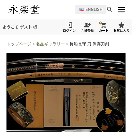
ENGLISH
0
ようこそ ゲスト 様
ログイン
会員登録
カート
お気に入り
トップページ
>
名品ギャラリー
>
長船長守 刀 保存刀剣