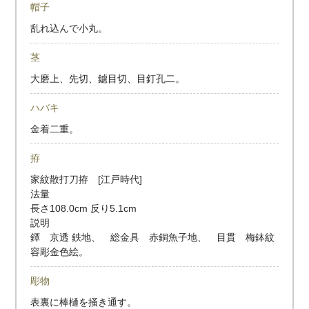
帽子
乱れ込んで小丸。
茎
大磨上、先切、鑢目切、目釘孔二。
ハバキ
金着二重。
拵
家紋散打刀拵 [江戸時代]
法量
長さ108.0cm 反り5.1cm
説明
鐔 京透 鉄地、 総金具 赤銅魚子地、 目貫 梅鉢紋
容彫金色絵。
彫物
表裏に棒樋を掻き通す。